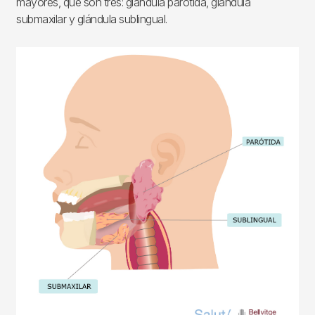
mayores, que son tres: glándula parótida, glándula
submaxilar y glándula sublingual.
Imagen