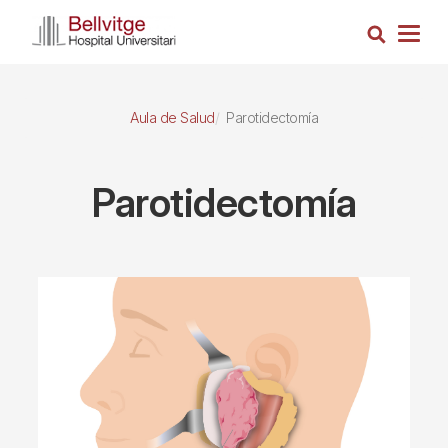
Pasar
Busca
al
Togg
contenido
navig
principal
Aula de Salud
Parotidectomía
Parotidectomía
Imagen