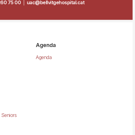
260 75 00
|
uac@bellvitgehospital.cat
Agenda
Agenda
 Seniors