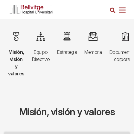
Pasar
Busca
al
Togg
contenido
navig
principal
Navegació
e
Image
Image
Image
Image
Image
principal
a
Misión,
Equipo
Estrategia
Memoria
Documenta
3r
visión
Directivo
corporati
nivell
y
valores
Misión, visión y valores