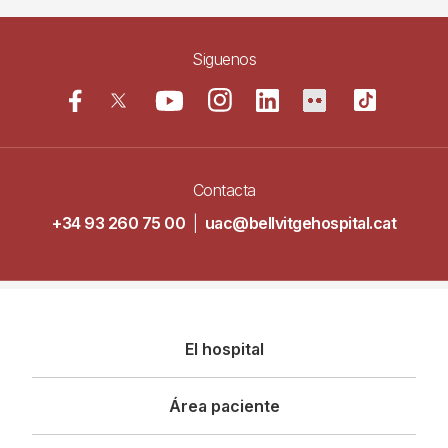
Siguenos
Contacta
+34 93 260 75 00
|
uac@bellvitgehospital.cat
Navegació
El hospital
principal
Área paciente