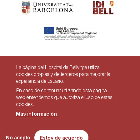
Pie
La página del Hospital de Bellvitge utiliza
Contacto
cookies propias y de terceros para mejorar la
de
experiencia de usuario.
Accesibilidad
Aviso legal
Ayuda
página
En caso de continuar utilizando esta página
Política de Privacidad de Sistemas de Videovigilancia
web entendemos que autoriza el uso de estas
cookies.
Mapa web
Más información
Imagen
Sitio web accesible de conformidad con el Real Decreto 1112/2018, de 7 de
Estoy de acuerdo
No acepto
septiembre, sobre accesibilidad de los sitios web y aplicaciones para