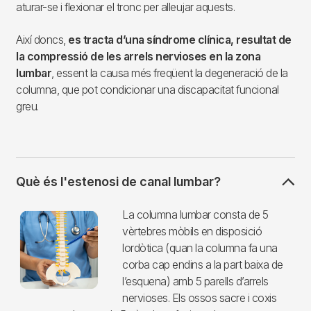
aturar-se i flexionar el tronc per alleujar aquests.
Així doncs,
es tracta d’una síndrome clínica, resultat de
la compressió de les arrels nervioses en la zona
lumbar
, essent la causa més freqüent la degeneració de la
columna, que pot condicionar una discapacitat funcional
greu.
Què és l'estenosi de canal lumbar?
Imagen
La columna lumbar consta de 5
vèrtebres mòbils en disposició
lordòtica (quan la columna fa una
corba cap endins a la part baixa de
l’esquena) amb 5 parells d’arrels
nervioses. Els ossos sacre i coxis