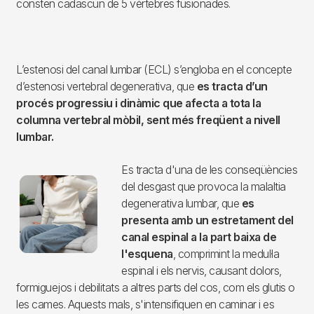
consten cadascun de 5 vèrtebres fusionades.
L’estenosi del canal lumbar (ECL) s’engloba en el concepte
d’estenosi vertebral degenerativa, que
es tracta d’un
procés progressiu i dinàmic que afecta a tota la
columna vertebral mòbil, sent més freqüent a nivell
lumbar.
Es tracta d'una de les conseqüències
Imagen
del desgast que provoca la malaltia
degenerativa lumbar, que
es
presenta amb un estretament del
canal espinal a la part baixa de
l'esquena
, comprimint la medul·la
espinal i els nervis, causant dolors,
formiguejos i debilitats a altres parts del cos, com els glutis o
les cames. Aquests mals, s'intensifiquen en caminar i es