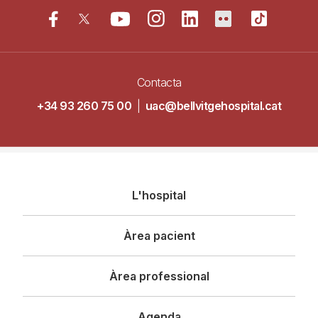
Contacta
+34 93 260 75 00
|
uac@bellvitgehospital.cat
Navegació
L'hospital
principal
Àrea pacient
Àrea professional
Agenda