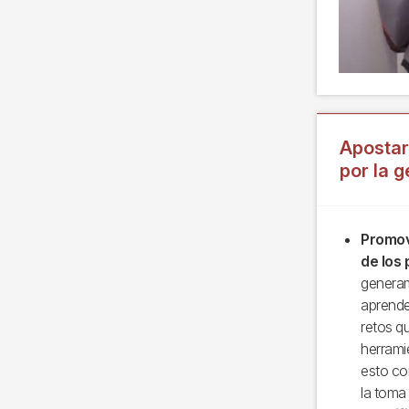
Apostar 
por la g
Promov
de los 
generam
aprende
retos q
herrami
esto co
la toma