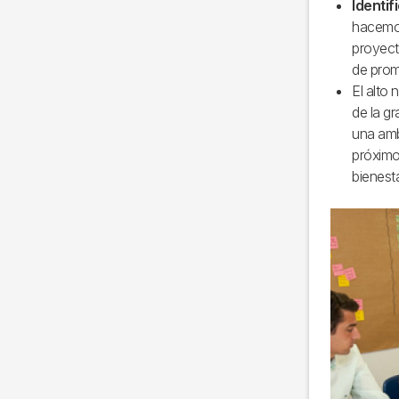
Identif
hacemos 
proyect
de prom
El alto 
de la gr
una amb
próximo 
bienest