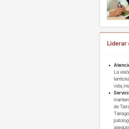
Liderar 
Atenci
La visi
territor
vida, in
Servic
mantien
de Tarr
Tarrago
patolog
asegura 