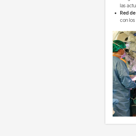
las act
Red de
con los 