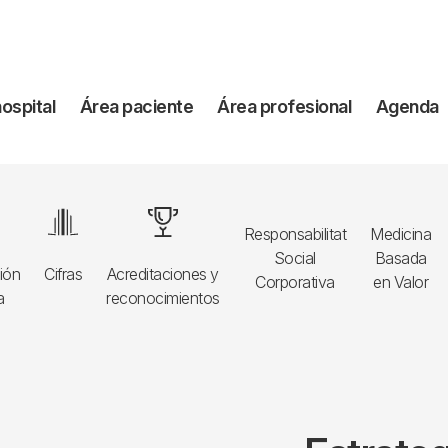
vegación
hospital
Área paciente
Área profesional
Agenda
incipal
Image
Image
Responsabilitat
Medicina
Social
Basada
ión
Cifras
Acreditaciones y
Corporativa
en Valor
a
reconocimientos