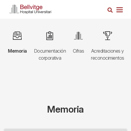
Pasar
Busca
al
Togg
contenido
navig
principal
Navegació
Image
Image
Image
Image
principal
a
Memoria
Documentación
Cifras
Acreditaciones y
3r
corporativa
reconocimientos
nivell
Memoria