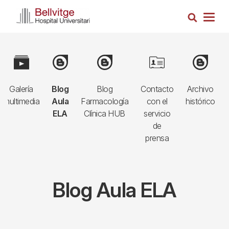
Pasar
Busca
al
Togg
contenido
navig
principal
Navegació
Image
Image
Image
Image
Image
principal
Galería
Blog
Blog
Contacto
Archivo
3r
multimedia
Aula
Farmacología
con el
histórico
nivell
ELA
Clínica HUB
servicio
de
prensa
Blog Aula ELA