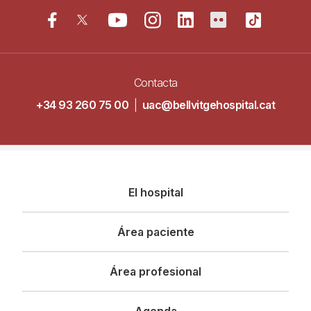
Contacta
+34 93 260 75 00
|
uac@bellvitgehospital.cat
Navegació
El hospital
principal
Área paciente
Área profesional
Agenda