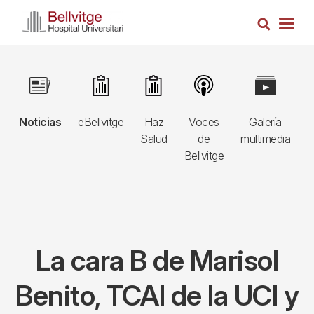
Pasar
Busca
al
Togg
contenido
navig
principal
Navegació
Image
Image
Image
Image
Image
I
principal
Noticias
eBellvitge
Haz
Voces
Galería
B
3r
Salud
de
multimedia
A
nivell
Bellvitge
La cara B de Marisol
Benito, TCAI de la UCI y