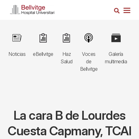
Pasar
Busca
al
Togg
contenido
navig
principal
Navegació
Image
Image
Image
Image
Image
I
principal
Noticias
eBellvitge
Haz
Voces
Galería
B
3r
Salud
de
multimedia
A
nivell
Bellvitge
E
La cara B de Lourdes
Cuesta Capmany, TCAI