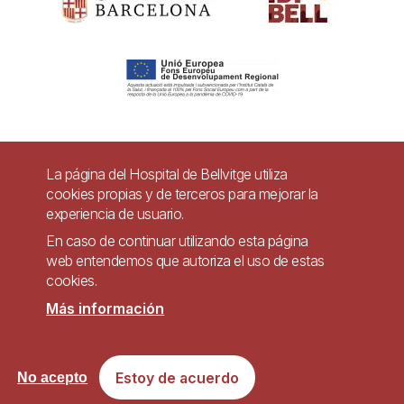
Pie
La página del Hospital de Bellvitge utiliza
Contacto
cookies propias y de terceros para mejorar la
de
experiencia de usuario.
Accesibilidad
Aviso legal
Ayuda
página
En caso de continuar utilizando esta página
Política de Privacidad de Sistemas de Videovigilancia
web entendemos que autoriza el uso de estas
cookies.
Mapa web
Más información
Imagen
Sitio web accesible de conformidad con el Real Decreto 1112/2018, de 7 de
Estoy de acuerdo
No acepto
septiembre, sobre accesibilidad de los sitios web y aplicaciones para
dispositivos móviles del sector público.