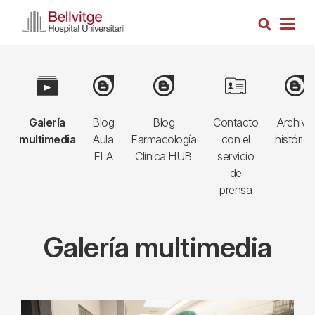
Pasar
Busca
al
Togg
contenido
navig
principal
Navegació
e
Image
Image
Image
Image
Imag
principal
Galería
Blog
Blog
Contacto
Archivo
3r
multimedia
Aula
Farmacología
con el
históric
nivell
e
ELA
Clínica HUB
servicio
de
prensa
Galería multimedia