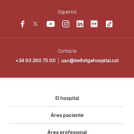
Siguenos
Contacta
+34 93 260 75 00
|
uac@bellvitgehospital.cat
Navegació
El hospital
principal
Área paciente
Área profesional