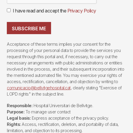
I have read and accept the
Privacy Policy
SUBSCRIBE ME
Acceptance of these terms implies your consent for the
processing of your personal data to provide the services you
request through this portal and, if necessary, to carry out the
necessary arrangements with public administrations or entities
involved in the process, and their subsequent incorporation into
the mentioned automated file. You may exercise your rights of
access, rectification, cancellation, and objection by writing to
comunicacio@bellvitgehospital.cat
, clearly stating "Exercise of
LOPD rights" in the subject line.
Responsible:
Hospital Universitari de Bellvitge.
Purpose:
To manage user contact
Legal basis:
Express acceptance of the privacy policy.
Rights:
Access, rectification, deletion, and portability of data,
limitation, and objection to its processing.