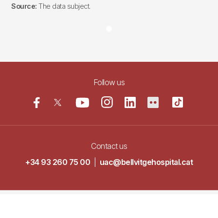
Source:
The data subject.
Follow us
Contact us
+34 93 260 75 00
|
uac@bellvitgehospital.cat