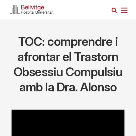
Skip
Search
to
Togg
main
navig
content
TOC: comprendre i
afrontar el Trastorn
Obsessiu Compulsiu
amb la Dra. Alonso