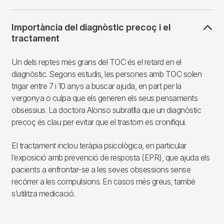
Importància del diagnòstic precoç i el
tractament
Un dels reptes més grans del TOC és el retard en el
diagnòstic. Segons estudis, les persones amb TOC solen
trigar entre 7 i 10 anys a buscar ajuda, en part per la
vergonya o culpa que els generen els seus pensaments
obsessius. La doctora Alonso subratlla que un diagnòstic
precoç és clau per evitar que el trastorn es cronifiqui.
El tractament inclou teràpia psicològica, en particular
l’exposició amb prevenció de resposta (EPR), que ajuda els
pacients a enfrontar-se a les seves obsessions sense
recórrer a les compulsions. En casos més greus, també
s’utilitza medicació.