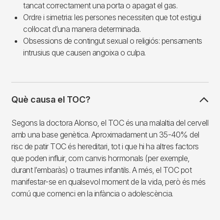
tancat correctament una porta o apagat el gas.
Ordre i simetria: les persones necessiten que tot estigui
col·locat d’una manera determinada.
Obsessions de contingut sexual o religiós: pensaments
intrusius que causen angoixa o culpa.
Què causa el TOC?
Segons la doctora Alonso, el TOC és una malaltia del cervell
amb una base genètica. Aproximadament un 35-40% del
risc de patir TOC és hereditari, tot i que hi ha altres factors
que poden influir, com canvis hormonals (per exemple,
durant l’embaràs) o traumes infantils. A més, el TOC pot
manifestar-se en qualsevol moment de la vida, però és més
comú que comenci en la infància o adolescència.