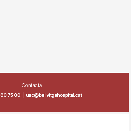
Contacta
260 75 00
|
uac@bellvitgehospital.cat