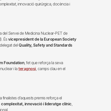
complexitat, innovació quirúrgica, docència i
ta del Servei de Medicina Nuclear-PET de
I). És
vicepresident de la European Society
 delegat del
Quality, Safety and Standards
m Foundation
, fet que reforça la seva
nuclear i la
teragnosi
, camps clau en el
 finalistes d’aquests premis reforça el
 complexitat, innovació i lideratge clínic
,
onal.