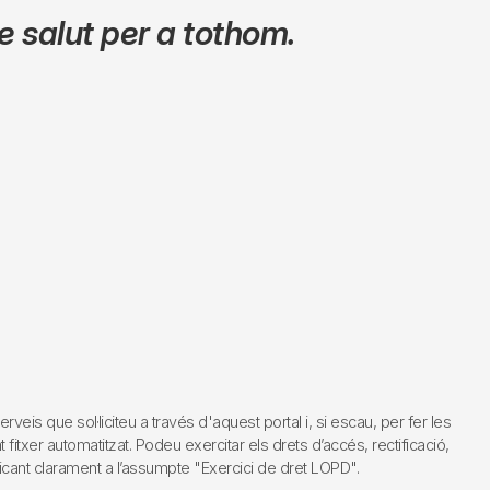
 salut per a tothom.
s que sol·liciteu a través d'aquest portal i, si escau, per fer les
fitxer automatitzat. Podeu exercitar els drets d’accés, rectificació,
dicant clarament a l’assumpte "Exercici de dret LOPD".