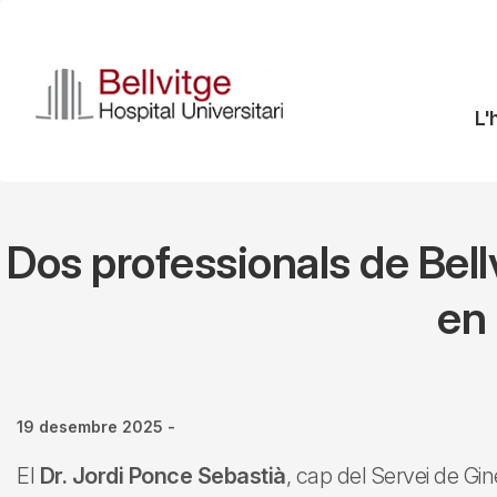
Vés
al
contingut
N
L'
pr
Dos professionals de Bellv
en 
19 desembre 2025
-
El
Dr. Jordi Ponce Sebastià
, cap del Servei de Gin