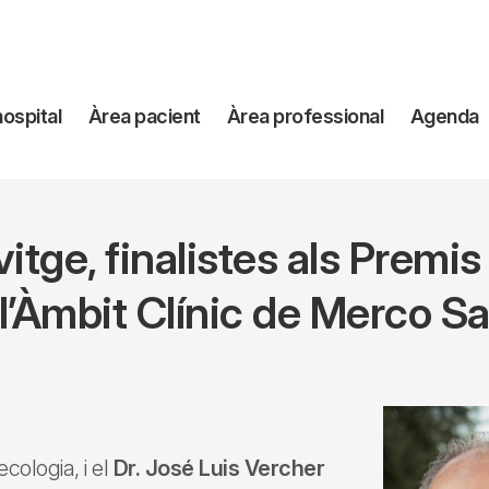
avegación
hospital
Àrea pacient
Àrea professional
Agenda
incipal
itge, finalistes als Premi
l’Àmbit Clínic de Merco S
ecologia, i el
Dr. José Luis Vercher