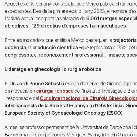
Aquest és el tercer any consecutiu que Merco publica el rànquing 
especialistes. Des de la primera edició, l’any 2023, el nombre d’e
L’edició actual incorpora la valoració de
6.061 metges especiali
objectives i 129 directius d’empreses farmacèutiques
.
Entre els indicadors que analitza Merco destaquen la
trajectòri
docència
, la
producció científica
-que representa el 35% del pe
congressos
, el
reconeixement professional
i l’
impacte socia
Lideratge en ginecologia i cirurgia robòtica
El
Dr. Jordi Ponce Sebastià
és cap del servei de Ginecologia de l
d’innovació en
cirurgia robòtica
de l'Institut d'Investigació Bi
i responsable del
Curs Internacional de Cirurgia Ginecològic
internacionals de la Societat Espanyola d’Obstetrícia i Gin
European Society of Gyneacologic Oncology (ESGO)
.
A més, és professor permanent de la Universitat de Barcelona i di
Barcelona
en Competències Mèdiques Avançades en Ginecologi