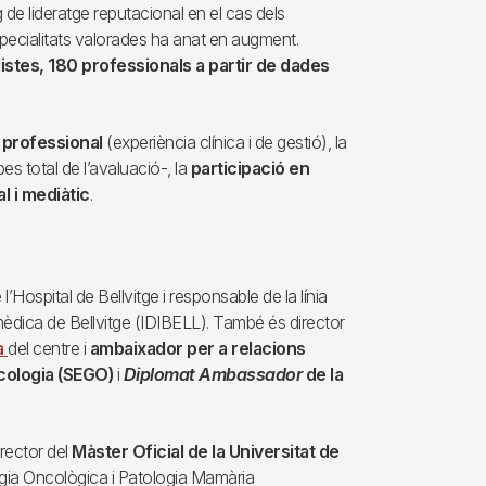
de lideratge reputacional en el cas dels
specialitats valorades ha anat en augment.
stes, 180 professionals a partir de dades
a professional
(experiència clínica i de gestió), la
s total de l’avaluació-, la
participació en
l i mediàtic
.
’Hospital de Bellvitge i responsable de la línia
omèdica de Bellvitge (IDIBELL). També és director
a
del centre i
ambaixador per a relacions
ecologia (SEGO)
i
Diplomat Ambassador
de la
rector del
Màster Oficial de la Universitat de
a Oncològica i Patologia Mamària