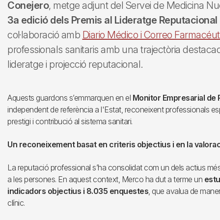
Conejero
, metge adjunt del Servei de Medicina Nu
3a edició dels Premis al Lideratge Reputacional
col·laboració amb
Diario Médico i Correo Farmacéut
professionals sanitaris amb una trajectòria destacad
lideratge i projecció reputacional.
Aquests guardons s’emmarquen en el
Monitor Empresarial de 
independent de referència a l'Estat, reconeixent professionals esp
prestigi i contribució al sistema sanitari.
Un reconeixement basat en criteris objectius i en la valorac
La reputació professional s’ha consolidat com un dels actius més 
a les persones. En aquest context, Merco ha dut a terme un
estu
indicadors objectius i 8.035 enquestes
, que avalua de manera
clínic.