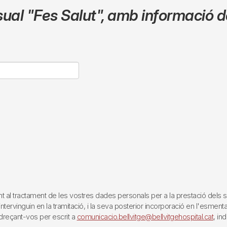
sual
"Fes Salut"
,
amb informació de
tractament de les vostres dades personals per a la prestació dels servei
rvinguin en la tramitació, i la seva posterior incorporació en l'esmentat 
reçant-vos per escrit a
comunicacio.bellvitge@bellvitgehospital.cat
, in