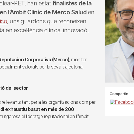
clear-PET, han estat
finalistes de la
 en l’Àmbit Clínic de Merco Salud
en
ico
, uns guardons que reconeixen
a en excel·lència clínica, innovació,
Reputación Corporativa (Merco)
, monitor
ecialment valorats per la seva trajectòria,
ió del sector
Compartir:
rellevants tant per a les organitzacions com per
di exhaustiu basat en més de 200
 rigorosa el lideratge reputacional en l’àmbit