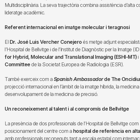
Multidisciplinària. La seva trajectòria combina assistència d’alta 
lideratge acadèmic.
Referent internacional en imatge molecular i teragnosi
El
Dr. José Luis Vercher Conejero
és metge adjunt especialis
l’Hospital de Bellvitge i de l’Institut de Diagnòstic per la Imatge (ID
for Hybrid, Molecular and Translational Imaging (ESHI-MT)
i
Committee
de la Societat Europea de Radiologia (ESR).
També exerceix com a
Spanish Ambassador
de The Oncidiu
projecció internacional en l’àmbit de la imatge híbrida, la medicina 
desenvolupament de la medicina de precisió.
Un reconeixement al talent i al compromís de Bellvitge
La presència de dos professionals de l’Hospital de Bellvitge com a
posicionament del centre com a
hospital de referència en alta
amb professionals reconeguts tant a escala estatal com internaci