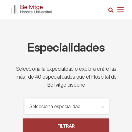
Pasar
Busca
al
Togg
contenido
navig
principal
Especialidades
Selecciona la expecialidad o explora entre las
más de 40 especialidades que el Hospìtal de
Bellvitge dispone
FILTRAR