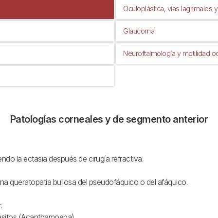
Oculoplástica, vías lagrimales y
Glaucoma
Neuroftalmología y motilidad oc
Patologías corneales y de segmento anterior
do la ectasia después de cirugía refractiva.
na queratopatia bullosa del pseudofáquico o del afáquico.
.
arásitos (Acanthamoeba).