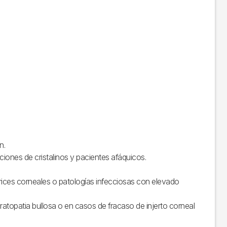
n.
iones de cristalinos y pacientes afáquicos.
rices corneales o patologías infecciosas con elevado
atopatia bullosa o en casos de fracaso de injerto corneal