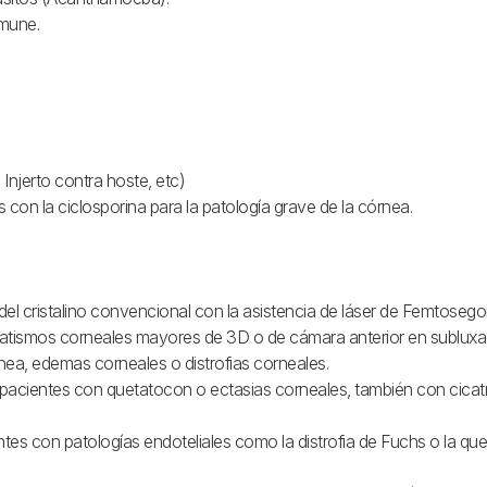
nmune.
 Injerto contra hoste, etc)
on la ciclosporina para la patología grave de la córnea.
 del cristalino convencional con la asistencia de láser de Femtosego
gmatismos corneales mayores de 3D o de cámara anterior en subluxac
nea, edemas corneales o distrofias corneales.
 pacientes con quetatocon o ectasias corneales, también con cicat
s con patologías endoteliales como la distrofia de Fuchs o la quer