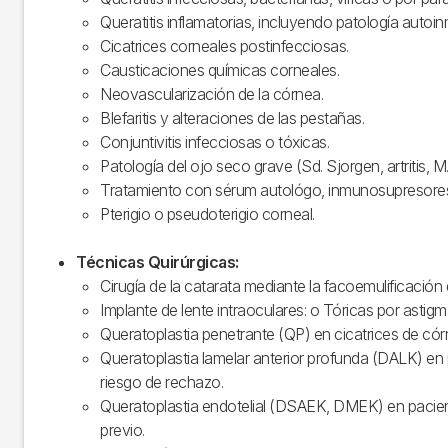
Queratitis inflamatorias, incluyendo patología autoi
Cicatrices corneales postinfecciosas.
Causticaciones químicas corneales.
Neovascularización de la córnea.
Blefaritis y alteraciones de las pestañas.
Conjuntivitis infecciosas o tóxicas.
Patología del ojo seco grave (Sd. Sjorgen, artritis, M.
Tratamiento con sérum autológo, inmunosupresores c
Pterigio o pseudoterigio corneal.
Técnicas Quirúrgicas:
Cirugía de la catarata mediante la facoemulificación
Implante de lente intraoculares: o Tóricas por asti
Queratoplastia penetrante (QP) en cicatrices de cór
Queratoplastia lamelar anterior profunda (DALK) en
riesgo de rechazo.
Queratoplastia endotelial (DSAEK, DMEK) en paciente
previo.