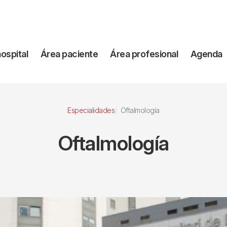
vegación
hospital
Área paciente
Área profesional
Agenda
incipal
Especialidades
Oftalmología
Oftalmología