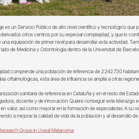
ge es un Servicio Público de alto nivel científico y tecnológico que p
 derivados otros centros por su especial complejidad, y que lo com
 una equipación de primer nivel para desarrollar esta actividad. Tam
rado de Medicina y Odontología dentro de la Universitat de Barcel
jidad comprende una población de referencia de 2.242.730 habitant
s oftalmológicas, esta área de influencia se amplía a otras regiones
ización sanitaria de referencia en Cataluña y en el resto del Estad
adora, docente y de innovación. Quiere conseguir este liderazgo en 
ión en valor, así como mejorar en la formación de especialistas. A su
endo a mejorar la calidad de vida de la población y al desarrollo d
 Research Group in Uveal Melanoma