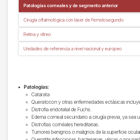
Patologías corneales y de segmento anterior
Cirugía oftalmológica con láser de Femstosegundo
Retina y vítreo
Unidades de referencia a nivel nacional y europeo
Patologías:
Catarata
Queratocon y otras enfermedades ectásicas incluyen
Distrofia endotelial de Fuchs.
Edema corneal secundario a cirugía previa, ya sea u
Distrofias cornéales hereditarias.
Tumores benignos o malignos de la superficie ocular
Queratitis infecciosas, bacterianas, víricas o por p