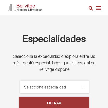
Pasar
Busca
al
Togg
contenido
navig
principal
Especialidades
Selecciona la expecialidad o explora entre las
más de 40 especialidades que el Hospìtal de
Bellvitge dispone
FILTRAR