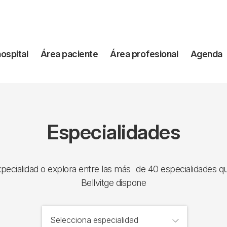
vegación
hospital
Área paciente
Área profesional
Agenda
incipal
Especialidades
xpecialidad o explora entre las más de 40 especialidades qu
Bellvitge dispone