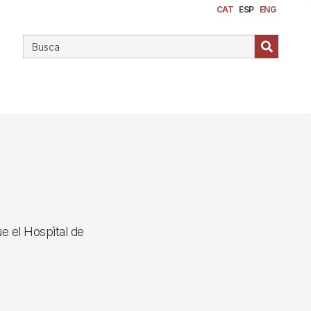
CAT
ESP
ENG
e el Hospìtal de