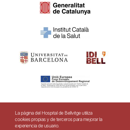
Pie
La página del Hospital de Bellvitge utiliza
Contacto
cookies propias y de terceros para mejorar la
de
experiencia de usuario.
Accesibilidad
Aviso legal
Ayuda