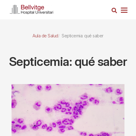
Pasar
Busca
al
Togg
contenido
navig
principal
Aula de Salud
Septicemia: qué saber
Septicemia: qué saber
Imagen