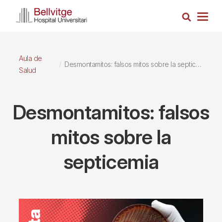
Pasar
Busca
al
Togg
contenido
navig
principal
Aula de
Desmontamitos: falsos mitos sobre la septicemia
Salud
Desmontamitos: falsos
mitos sobre la
septicemia
Imagen