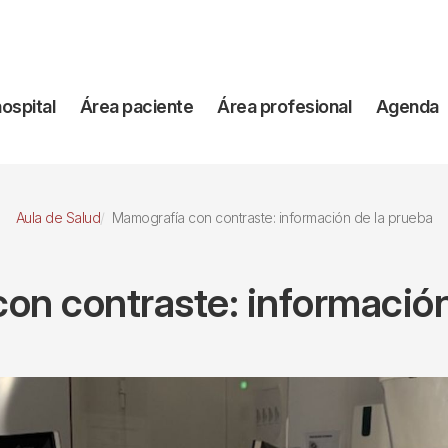
vegación
hospital
Área paciente
Área profesional
Agenda
incipal
Aula de Salud
Mamografía con contraste: información de la prueba
on contraste: información