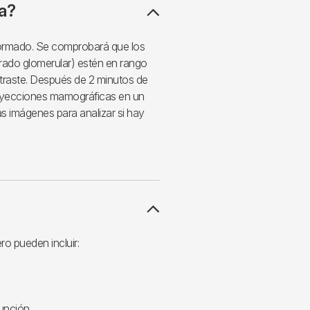
ba?
nformado. Se comprobará que los
iltrado glomerular) estén en rango
ntraste. Después de 2 minutos de
 proyecciones mamográficas en un
s imágenes para analizar si hay
o pueden incluir:
unción.