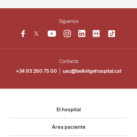
Siguenos
Contacta
+34 93 260 75 00
|
uac@bellvitgehospital.cat
Navegació
El hospital
principal
Área paciente