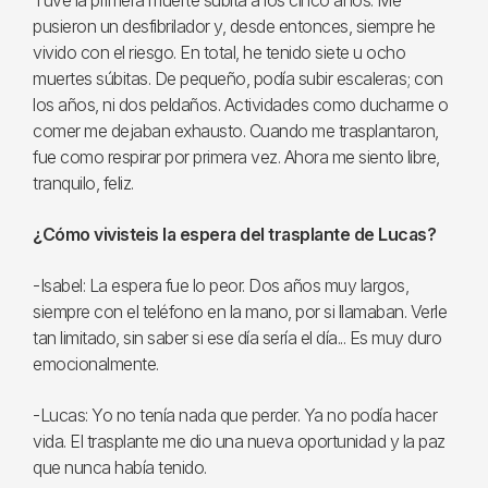
Tuve la primera muerte súbita a los cinco años. Me
pusieron un desfibrilador y, desde entonces, siempre he
vivido con el riesgo. En total, he tenido siete u ocho
muertes súbitas. De pequeño, podía subir escaleras; con
los años, ni dos peldaños. Actividades como ducharme o
comer me dejaban exhausto. Cuando me trasplantaron,
fue como respirar por primera vez. Ahora me siento libre,
tranquilo, feliz.
¿Cómo vivisteis la espera del trasplante de Lucas?
-Isabel: La espera fue lo peor. Dos años muy largos,
siempre con el teléfono en la mano, por si llamaban. Verle
tan limitado, sin saber si ese día sería el día... Es muy duro
emocionalmente.
-Lucas: Yo no tenía nada que perder. Ya no podía hacer
vida. El trasplante me dio una nueva oportunidad y la paz
que nunca había tenido.