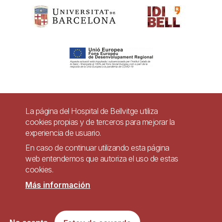
Pie
La página del Hospital de Bellvitge utiliza
Contacto
cookies propias y de terceros para mejorar la
de
experiencia de usuario.
Accesibilidad
Aviso legal
Ayuda
página
En caso de continuar utilizando esta página
Política de Privacidad de Sistemas de Videovigilancia
web entendemos que autoriza el uso de estas
cookies.
Mapa web
Más información
Imagen
Sitio web accesible de conformidad con el Real Decreto 1112/2018, de 7 de