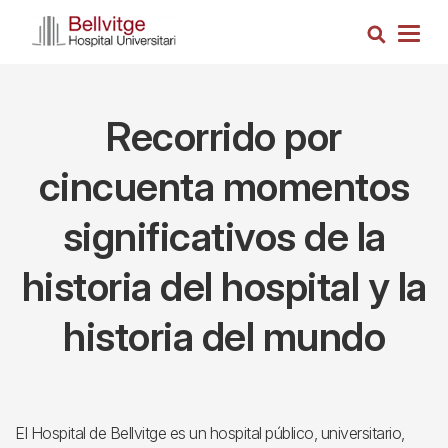
Pasar
Busca
al
Togg
contenido
navig
principal
Recorrido por
cincuenta momentos
significativos de la
historia del hospital y la
historia del mundo
El Hospital de Bellvitge es un hospital público, universitario,