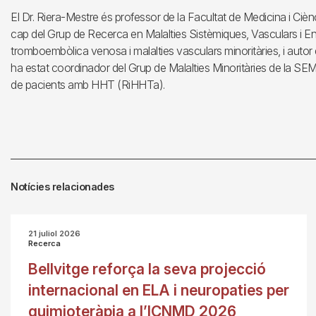
El Dr. Riera-Mestre és professor de la Facultat de Medicina i Cièn
cap del Grup de Recerca en Malalties Sistèmiques, Vasculars i Env
tromboembòlica venosa i malalties vasculars minoritàries, i autor
ha estat coordinador del Grup de Malalties Minoritàries de la SEMI 
de pacients amb HHT (RiHHTa).
Notícies relacionades
21 juliol 2026
Recerca
Bellvitge reforça la seva projecció
internacional en ELA i neuropaties per
quimioteràpia a l’ICNMD 2026