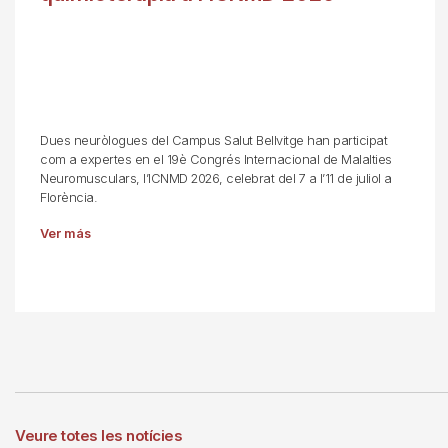
Dues neuròlogues del Campus Salut Bellvitge han participat
com a expertes en el 19è Congrés Internacional de Malalties
Neuromusculars, l’ICNMD 2026, celebrat del 7 a l’11 de juliol a
Florència.
Ver más
Veure totes les notícies