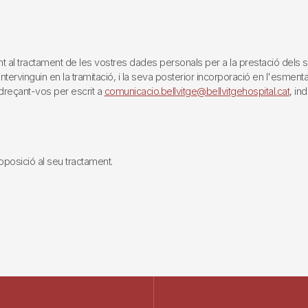
tractament de les vostres dades personals per a la prestació dels servei
rvinguin en la tramitació, i la seva posterior incorporació en l'esmentat 
reçant-vos per escrit a
comunicacio.bellvitge@bellvitgehospital.cat
, in
i oposició al seu tractament.