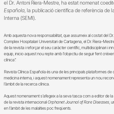
el Dr. Antoni Riera-Mestre, ha estat nomenat coedi
Española
, la publicació científica de referència de
Interna (SEMI).
Amb aquesta nova responsabilitat, que assumeix al costat del Dr. J
Complex Hospitalari Universitari de Cartagena, el Dr. Riera-Mest
de la revista i reforçar el seu caràcter científic, multidisciplinari i i
equip, inicio aquest nou repte amb l’objectiu de seguir fent créixer 
clínica”.
Revista Clínica Española és una de les principals plataformes de difu
medicina interna, i aquest nomenament representa un nou reconei
l’àmbit de la recerca clínica.
Aquest nomenament s’afegeix a la seva tasca com a editor de la 
de la revista internacional
Orphanet Journal of Rare Diseases
, 
en l’àmbit de les malalties poc freqüents.