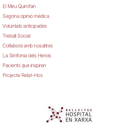
El Meu Quiròfan
Segona opinió mèdica
Voluntats anticipades
Treball Social
Col·labora amb nosaltres
La Simfonia dels Herois
Pacients que inspiren
Projecte Relat-Hos