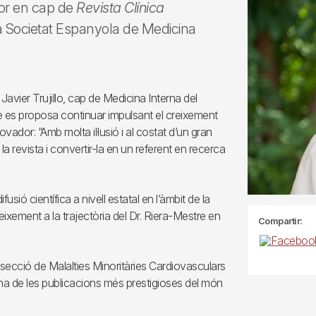
tor en cap de
Revista Clínica
 la Societat Espanyola de Medicina
avier Trujillo, cap de Medicina Interna del
re es proposa continuar impulsant el creixement
nnovador: “Amb molta il·lusió i al costat d’un gran
la revista i convertir-la en un referent en recerca
sió científica a nivell estatal en l’àmbit de la
xement a la trajectòria del Dr. Riera-Mestre en
Compartir:
secció de Malalties Minoritàries Cardiovasculars
una de les publicacions més prestigioses del món