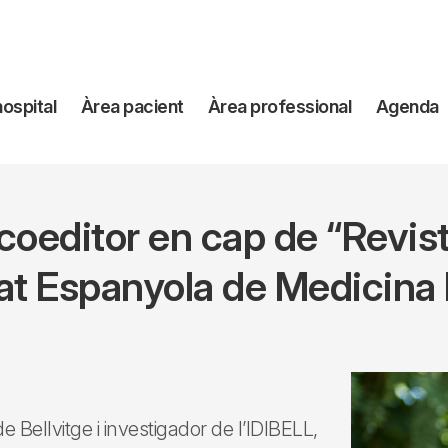
avegación
hospital
Àrea pacient
Àrea professional
Agenda
incipal
 coeditor en cap de “Revist
at Espanyola de Medicina 
e Bellvitge i investigador de l’IDIBELL,