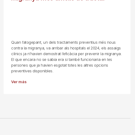
Quan l’atogepant, un dels tractaments preventius més nous
contra la migranya, va arribar als hospitals el 2024, els assaigs
clínics ja n’havien demostrat l’eficàcia per prevenir la migranya.
El que encara no se sabia era si també funcionaria en les
persones que ja havien esgotat totes les altres opcions
preventives disponibles.
Ver más