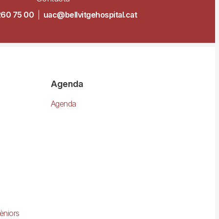
260 75 00
|
uac@bellvitgehospital.cat
Agenda
Agenda
èniors