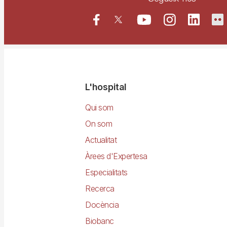
Navegació
L'hospital
principal
Qui som
On som
Actualitat
Àrees d'Expertesa
Especialitats
Recerca
Docència
Biobanc