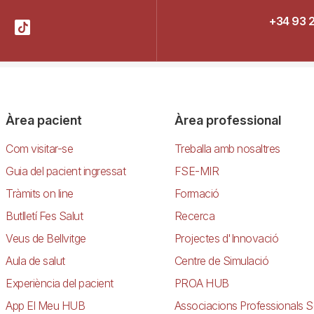
+34 93 
Àrea pacient
Àrea professional
Com visitar-se
Treballa amb nosaltres
Guia del pacient ingressat
FSE-MIR
Tràmits on line
Formació
Butlletí Fes Salut
Recerca
Veus de Bellvitge
Projectes d'Innovació
Aula de salut
Centre de Simulació
Experiència del pacient
PROA HUB
App El Meu HUB
Associacions Professionals S