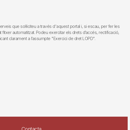
s que sol·liciteu a través d'aquest portal i, si escau, per fer les
fitxer automatitzat. Podeu exercitar els drets d’accés, rectificació,
dicant clarament a l’assumpte "Exercici de dret LOPD".
Contacta