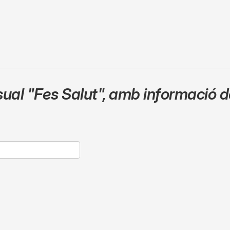
sual
"Fes Salut"
,
amb informació de