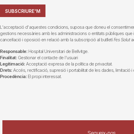
SUBSCRIURE'M
L'acceptació d'aquestes condicions, suposa que doneu el consentiment al 
gestions necessàries amb les administracions o entitats públiques que inte
cancel·lació i oposició en relació amb la subscripció al butlletí
Fes Salut
ad
Responsable:
Hospital Universitari de Bellvitge.
Finalitat:
Gestionar el contacte de l'usuari
Legitimació:
Acceptació expresa de la política de privacitat.
Drets:
Accés, rectificació, supresió i portabilitat de les dades, limitació 
Procedència:
El propi interessat.
Segueix-nos