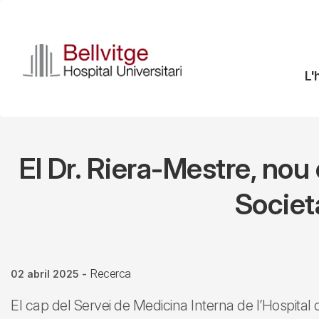
Vés
al
contingut
N
L'
pr
El Dr. Riera-Mestre, nou
Societ
Recerca
02 abril 2025
-
El cap del Servei de Medicina Interna de l’Hospital d