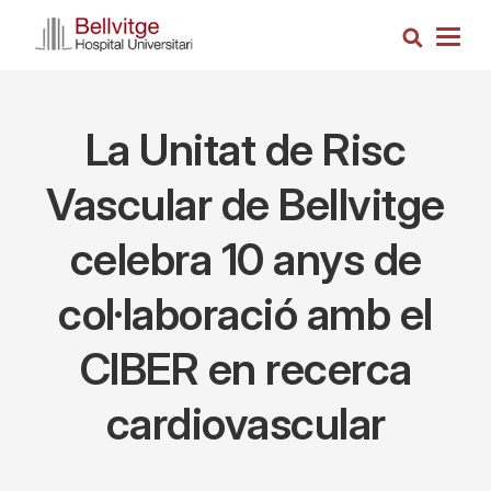
Vés
Cerca
al
Togg
contingut
navig
La Unitat de Risc
Vascular de Bellvitge
celebra 10 anys de
col·laboració amb el
CIBER en recerca
cardiovascular