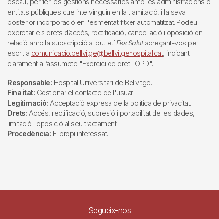
escau, per fer les gestions necessàries amb les administracions o
entitats públiques que intervinguin en la tramitació, i la seva
posterior incorporació en l'esmentat fitxer automatitzat. Podeu
exercitar els drets d’accés, rectificació, cancel·lació i oposició en
relació amb la subscripció al butlletí
Fes Salut
adreçant-vos per
escrit a
comunicacio.bellvitge@bellvitgehospital.cat
, indicant
clarament a l’assumpte "Exercici de dret LOPD".
Responsable:
Hospital Universitari de Bellvitge.
Finalitat:
Gestionar el contacte de l'usuari
Legitimació:
Acceptació expresa de la política de privacitat.
Drets:
Accés, rectificació, supresió i portabilitat de les dades,
limitació i oposició al seu tractament.
Procedència:
El propi interessat.
Segueix-nos