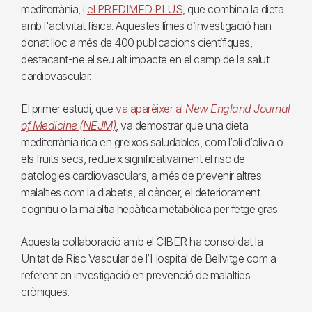
mediterrània, i
el PREDIMED PLUS
, que combina la dieta
amb l'activitat física. Aquestes línies d’investigació han
donat lloc a més de 400 publicacions científiques,
destacant-ne el seu alt impacte en el camp de la salut
cardiovascular.
El primer estudi, que
va aparèixer al
New England Journal
of Medicine (NEJM)
, va demostrar que una dieta
mediterrània rica en greixos saludables, com l’oli d’oliva o
els fruits secs, redueix significativament el risc de
patologies cardiovasculars, a més de prevenir altres
malalties com la diabetis, el càncer, el deteriorament
cognitiu o la malaltia hepàtica metabòlica per fetge gras.
Aquesta col·laboració amb el CIBER ha consolidat la
Unitat de Risc Vascular de l’Hospital de Bellvitge com a
referent en investigació en prevenció de malalties
cròniques.