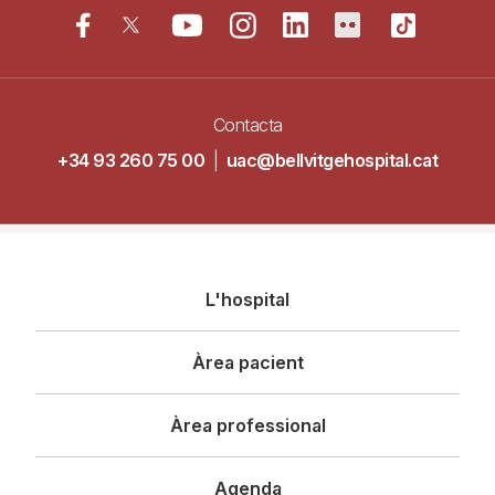
Contacta
+34 93 260 75 00
|
uac@bellvitgehospital.cat
Navegació
L'hospital
principal
Àrea pacient
Àrea professional
Agenda