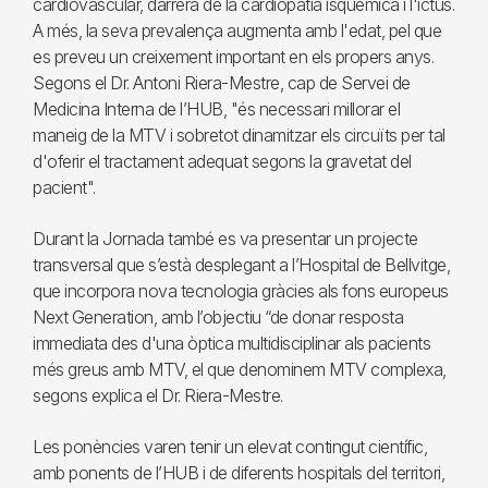
cardiovascular, darrera de la cardiopatia isquèmica i l'ictus.
A més, la seva prevalença augmenta amb l'edat, pel que
es preveu un creixement important en els propers anys.
Segons el Dr. Antoni Riera-Mestre, cap de Servei de
Medicina Interna de l’HUB, "és necessari millorar el
maneig de la MTV i sobretot dinamitzar els circuïts per tal
d'oferir el tractament adequat segons la gravetat del
pacient".
Durant la Jornada també es va presentar un projecte
transversal que s’està desplegant a l’Hospital de Bellvitge,
que incorpora nova tecnologia gràcies als fons europeus
Next Generation, amb l’objectiu “de donar resposta
immediata des d'una òptica multidisciplinar als pacients
més greus amb MTV, el que denominem MTV complexa,
segons explica el Dr. Riera-Mestre.
Les ponències varen tenir un elevat contingut científic,
amb ponents de l’HUB i de diferents hospitals del territori,