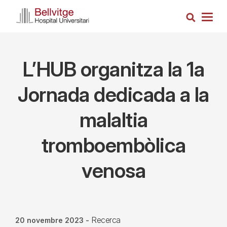
Vés
Cerca
al
Togg
contingut
navig
L’HUB organitza la 1a
Jornada dedicada a la
malaltia
tromboembòlica
venosa
Recerca
20 novembre 2023
-