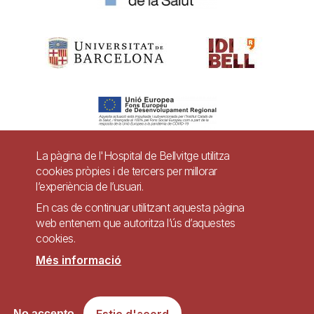
La pàgina de l'Hospital de Bellvitge utilitza
cookies pròpies i de tercers per millorar
Pie
l’experiència de l’usuari.
Contacte
de
En cas de continuar utilitzant aquesta pàgina
Accessibilitat
Avís legal
Ajuda
web entenem que autoritza l’ús d’aquestes
página
cookies.
Política de Privacitat de Sistemes de Vigilància
Mapa web
Més informació
Imagen
Lloc web accessible de conformitat amb el Reial Decret 1112/2018, de 7 de
Estic d'acord
No accepto
setembre, sobre accessibilitat dels llocs web i aplicacions per a dispositius