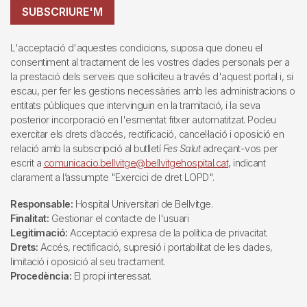
SUBSCRIURE'M
L'acceptació d'aquestes condicions, suposa que doneu el
consentiment al tractament de les vostres dades personals per a
la prestació dels serveis que sol·liciteu a través d'aquest portal i, si
escau, per fer les gestions necessàries amb les administracions o
entitats públiques que intervinguin en la tramitació, i la seva
posterior incorporació en l'esmentat fitxer automatitzat. Podeu
exercitar els drets d’accés, rectificació, cancel·lació i oposició en
relació amb la subscripció al butlletí
Fes Salut
adreçant-vos per
escrit a
comunicacio.bellvitge@bellvitgehospital.cat
, indicant
clarament a l’assumpte "Exercici de dret LOPD".
Responsable:
Hospital Universitari de Bellvitge.
Finalitat:
Gestionar el contacte de l'usuari
Legitimació:
Acceptació expresa de la política de privacitat.
Drets:
Accés, rectificació, supresió i portabilitat de les dades,
limitació i oposició al seu tractament.
Procedència:
El propi interessat.