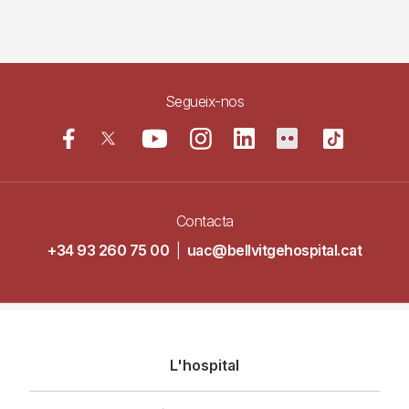
Segueix-nos
Contacta
+34 93 260 75 00
|
uac@bellvitgehospital.cat
Navegació
L'hospital
principal