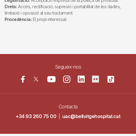
Legitimació:
Acceptació expresa de la política de privacitat.
Drets:
Accés, rectificació, supresió i portabilitat de les dades,
limitació i oposició al seu tractament.
Procedència:
El propi interessat.
Segueix-nos
Contacta
+34 93 260 75 00
|
uac@bellvitgehospital.cat