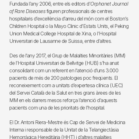
Fundada l’any 2006, entre els editors d’
Orphanet Journal
of Rare Diseases
figuren professionals de centres
hospitalaris d’excel·lència d’arreu del món com el Boston’s
Children Hospital o la Mayo Clinic d’Estats Units, el Peking
Union Medical College Hospital de Xina, o l’Hospital
Universitari de Lausanne de Suïssa, entre d’altres.
Des de l’any 2017, el Grup de Malalties Minoritàries (MM)
de l’Hospital Universitari de Bellvitge (HUB) s’ha anat
consolidant com un referent en l’atenció d’uns 3.000
pacients de més de 200 patologies poc freqüents. El
reconeixement com a unitats d’expertesa clínica (UEC)
del Servei Català de la Salut en tres grans àrees de les
MM en els darrers mesos reforça l’atenció d’aquests
pacients com una de les prioritats de l’hospital.
El Dr. Antoni Riera-Mestre és Cap de Servei de Medicina
Interna i responsable de la Unitat de la Telangiectàsia
Hemorràgica Hereditària (HHT) i d’altres malalties