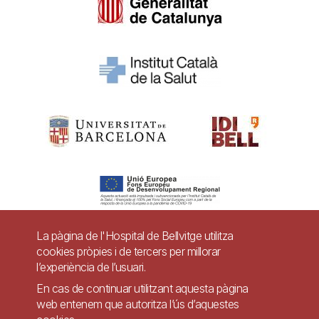
La pàgina de l'Hospital de Bellvitge utilitza
cookies pròpies i de tercers per millorar
Pie
l’experiència de l’usuari.
Contacte
de
En cas de continuar utilitzant aquesta pàgina
Accessibilitat
Avís legal
Ajuda
web entenem que autoritza l’ús d’aquestes