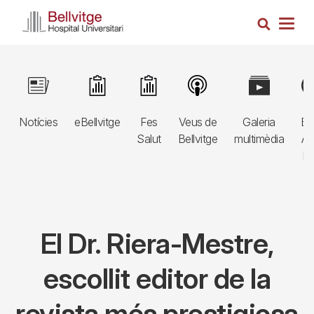
Vés
Cerca
al
Togg
contingut
navig
Navegació
Image
Image
Image
Image
Image
Im
principal
Notícies
eBellvitge
Fes
Veus de
Galeria
Bl
3r
Salut
Bellvitge
multimèdia
Au
nivell
E
El Dr. Riera-Mestre,
escollit editor de la
revista més prestigiosa