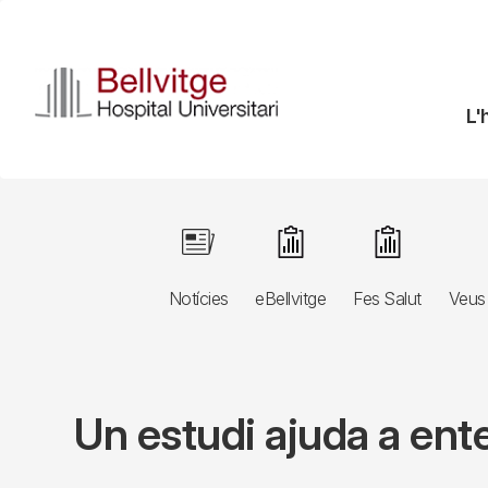
Vés
al
contingut
N
L'
pr
Navegació
Image
Image
Image
principal
Notícies
eBellvitge
Fes Salut
Veus 
3r
nivell
Un estudi ajuda a ent