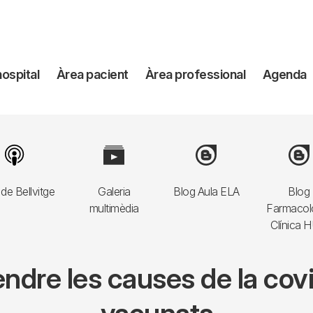
avegación
hospital
Àrea pacient
Àrea professional
Agenda
incipal
Image
Image
Image
Imag
de Bellvitge
Galeria
Blog Aula ELA
Blog
multimèdia
Farmacol
Clínica 
endre les causes de la cov