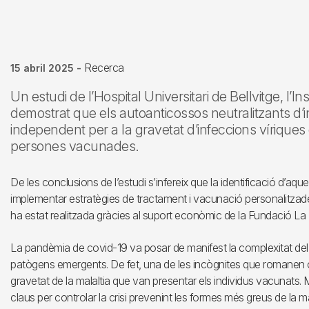
Recerca
15 abril 2025
-
Un estudi de l’Hospital Universitari de Bellvitge, l’In
demostrat que els autoanticossos neutralitzants d’in
independent per a la gravetat d’infeccions víriques c
persones vacunades.
De les conclusions de l’estudi s’infereix que la identificació d’a
implementar estratègies de tractament i vacunació personalitzad
ha estat realitzada gràcies al suport econòmic de la Fundació La
La pandèmia de covid-19 va posar de manifest la complexitat del 
patògens emergents. De fet, una de les incògnites que romanen ob
gravetat de la malaltia que van presentar els individus vacunats. 
claus per controlar la crisi prevenint les formes més greus de la m