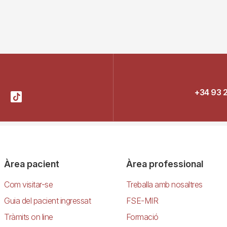
+34 93 
Àrea pacient
Àrea professional
Com visitar-se
Treballa amb nosaltres
Guia del pacient ingressat
FSE-MIR
Tràmits on line
Formació