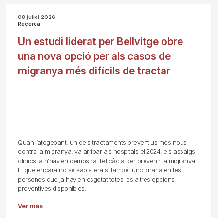
08 juliol 2026
Recerca
Un estudi liderat per Bellvitge obre
una nova opció per als casos de
migranya més difícils de tractar
Quan l’atogepant, un dels tractaments preventius més nous
contra la migranya, va arribar als hospitals el 2024, els assaigs
clínics ja n’havien demostrat l’eficàcia per prevenir la migranya.
El que encara no se sabia era si també funcionaria en les
persones que ja havien esgotat totes les altres opcions
preventives disponibles.
Ver más