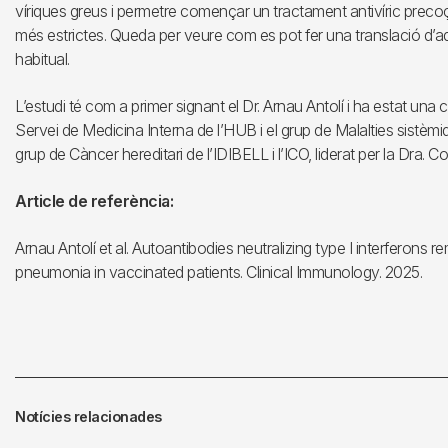
víriques greus i permetre començar un tractament antivíric prec
més estrictes. Queda per veure com es pot fer una translació d’aq
habitual.
L’estudi té com a primer signant el Dr. Arnau Antolí i ha estat una c
Servei de Medicina Interna de l’HUB i el grup de Malalties sistèmiq
grup de Càncer hereditari de l’IDIBELL i l’ICO, liderat per la Dra. C
Article de referència:
Arnau Antolí et al. Autoantibodies neutralizing type I interferons re
pneumonia in vaccinated patients. Clinical Immunology. 2025.
Notícies relacionades