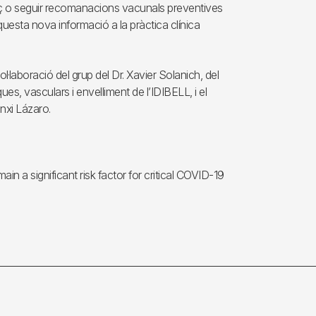
oç o seguir recomanacions vacunals preventives
uesta nova informació a la pràctica clínica
ol·laboració del grup del Dr. Xavier Solanich, del
ues, vasculars i envelliment de l’IDIBELL, i el
onxi Lázaro.
main a significant risk factor for critical COVID-19