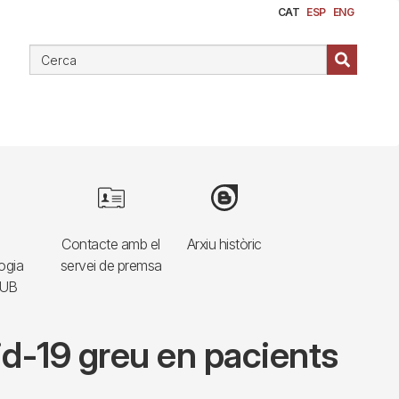
CAT
ESP
ENG
e
Image
Image
Contacte amb el
Arxiu històric
ogia
servei de premsa
HUB
id-19 greu en pacients