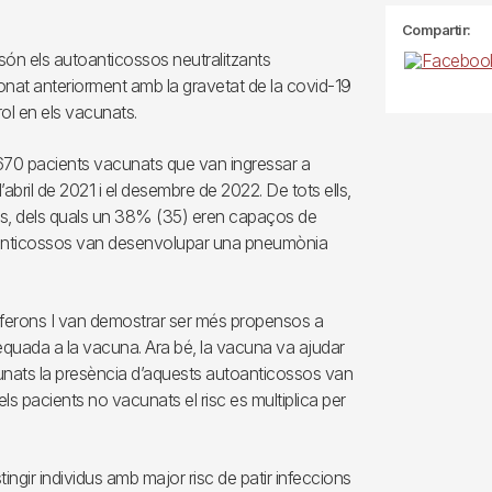
Compartir:
 són els autoanticossos neutralitzants
ionat anteriorment amb la gravetat de la covid-19
ol en els vacunats.
de 670 pacients vacunats que van ingressar a
abril de 2021 i el desembre de 2022. De tots ells,
sos, dels quals un 38% (35) eren capaços de
autoanticossos van desenvolupar una pneumònia
erferons I van demostrar ser més propensos a
quada a la vacuna. Ara bé, la vacuna va ajudar
unats la presència d’aquests autoanticossos van
els pacients no vacunats el risc es multiplica per
ingir individus amb major risc de patir infeccions