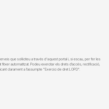
s que sol·liciteu a través d'aquest portal i, si escau, per fer les
fitxer automatitzat. Podeu exercitar els drets d’accés, rectificació,
dicant clarament a l’assumpte "Exercici de dret LOPD".