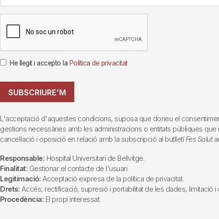
He llegit i accepto la
Política de privacitat
SUBSCRIURE'M
L'acceptació d'aquestes condicions, suposa que doneu el consentiment al 
gestions necessàries amb les administracions o entitats públiques que inte
cancel·lació i oposició en relació amb la subscripció al butlletí
Fes Salut
ad
Responsable:
Hospital Universitari de Bellvitge.
Finalitat:
Gestionar el contacte de l'usuari
Legitimació:
Acceptació expresa de la política de privacitat.
Drets:
Accés, rectificació, supresió i portabilitat de les dades, limitació 
Procedència:
El propi interessat.