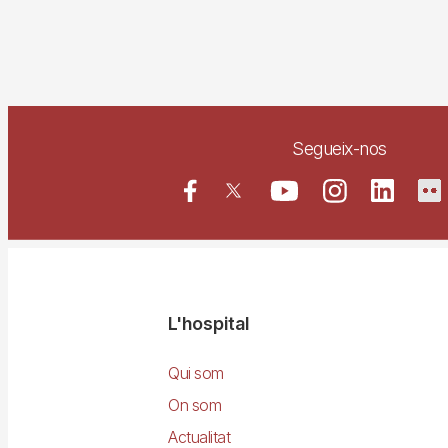
Segueix-nos
Navegació
L'hospital
principal
Qui som
On som
Actualitat