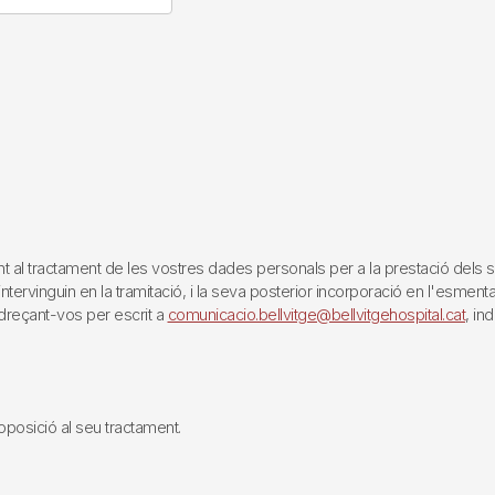
tractament de les vostres dades personals per a la prestació dels servei
rvinguin en la tramitació, i la seva posterior incorporació en l'esmentat 
reçant-vos per escrit a
comunicacio.bellvitge@bellvitgehospital.cat
, in
i oposició al seu tractament.