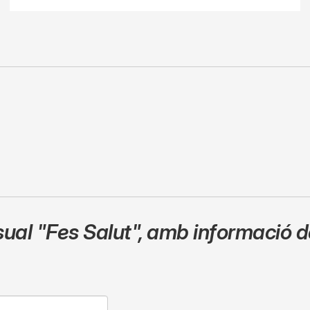
sual
"Fes Salut"
,
amb informació de