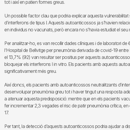
tot i així en patien formes greus.
Un possible factor clau que podria explicar aquesta vulnerabilitat
d’interferons de tipus I. Aquests autoanticossos ja s’havien relac
en individus no vacunats, però encara no s’havia estudiat el seu r
Per analitzar-ho, es van recollir dades clíniques i de laboratori 
l’Hospital de Bellvitge per pneumònia derivada de covid-19 entre l’
el 13,7% (92) van resultar ser positius per aquests autoanticos
bloquejar els interferons I in vitro. Els pacients amb aquests 
significativament més greu.
Així doncs, els pacients amb autoanticossos neutralitzants d’int
desenvolupar pneumònia greu tot i haver tingut una resposta ade
a atenuar aquesta predisposició: mentre que en els pacients vac
fer incrementar 2,3 vegades el risc de patir pneumònia crítica, en 
17.
Per tant, la detecció d’aquests autoanticossos podria ajudar a dist