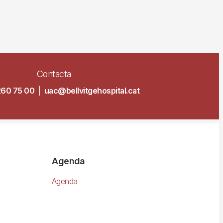
Contacta
260 75 00
|
uac@bellvitgehospital.cat
Agenda
Agenda