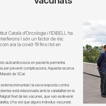
vacunats
stitut Català d’Oncologia i l’IDIBELL ha
terferons I són un factor de risc
om ara la covid-19 fins i tot en
quests autoanticossos en pacients permetria
es per prevenir complicacions. Aquesta recerca
 Marató de 3Cat.
sistema immunitari i la seva resposta contra
ertes està relacionada amb la variabilitat en la
Malgrat l’èxit de les vacunes, que van esdevenir
alaltia, s’ha vist que alguns individus vacunats