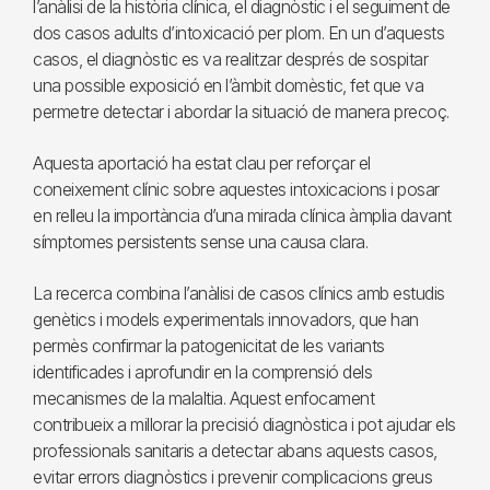
l’anàlisi de la història clínica, el diagnòstic i el seguiment de
dos casos adults d’intoxicació per plom. En un d’aquests
casos, el diagnòstic es va realitzar després de sospitar
una possible exposició en l’àmbit domèstic, fet que va
permetre detectar i abordar la situació de manera precoç.
Aquesta aportació ha estat clau per reforçar el
coneixement clínic sobre aquestes intoxicacions i posar
en relleu la importància d’una mirada clínica àmplia davant
símptomes persistents sense una causa clara.
La recerca combina l’anàlisi de casos clínics amb estudis
genètics i models experimentals innovadors, que han
permès confirmar la patogenicitat de les variants
identificades i aprofundir en la comprensió dels
mecanismes de la malaltia. Aquest enfocament
contribueix a millorar la precisió diagnòstica i pot ajudar els
professionals sanitaris a detectar abans aquests casos,
evitar errors diagnòstics i prevenir complicacions greus