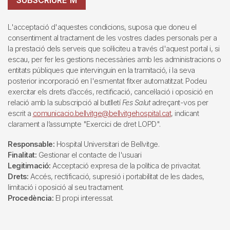
L'acceptació d'aquestes condicions, suposa que doneu el
consentiment al tractament de les vostres dades personals per a
la prestació dels serveis que sol·liciteu a través d'aquest portal i, si
escau, per fer les gestions necessàries amb les administracions o
entitats públiques que intervinguin en la tramitació, i la seva
posterior incorporació en l'esmentat fitxer automatitzat. Podeu
exercitar els drets d’accés, rectificació, cancel·lació i oposició en
relació amb la subscripció al butlletí
Fes Salut
adreçant-vos per
escrit a
comunicacio.bellvitge@bellvitgehospital.cat
, indicant
clarament a l’assumpte "Exercici de dret LOPD".
Responsable:
Hospital Universitari de Bellvitge.
Finalitat:
Gestionar el contacte de l'usuari
Legitimació:
Acceptació expresa de la política de privacitat.
Drets:
Accés, rectificació, supresió i portabilitat de les dades,
limitació i oposició al seu tractament.
Procedència:
El propi interessat.