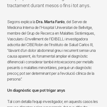
tractament durant mesos o fins i tot anys.
Segons explica la
Dra. Marta Fanlo
, del Servei de
Medicina Interna de l’Hospital Universitari de Bellvitge,
membre del Grup de Recerca en Malalties Sistèmiques,
Vasculars i Envelliment de l’IDIBELL i investigadora
adscrita del CIBERobn de l’Instituto de Salud Carlos III,
“davant d’un dolor abdominal greu i recurrent sense una
causa aparent, és fonamental ampliar el diagnòstic
diferencial i considerar també intoxicacions per metalls
pesants o malalties minoritàries, perquè un diagnòstic
precoç pot ser determinant per a l’evolució clínica de la
persona”.
Un diagnòstic que pot trigar anys
Tal com detalla l’equip investigador, en aquests casos les