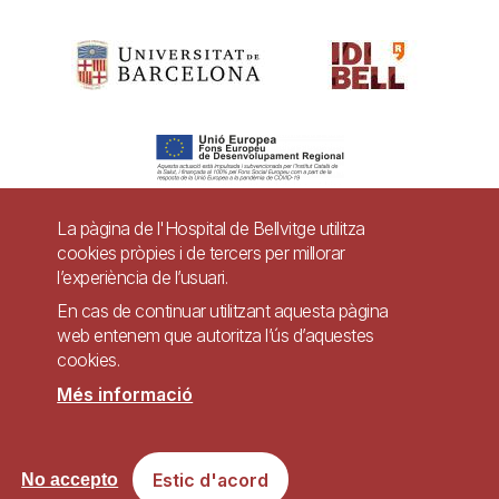
La pàgina de l'Hospital de Bellvitge utilitza
cookies pròpies i de tercers per millorar
Pie
l’experiència de l’usuari.
Contacte
de
En cas de continuar utilitzant aquesta pàgina
Accessibilitat
Avís legal
Ajuda
web entenem que autoritza l’ús d’aquestes
página
cookies.
Política de Privacitat de Sistemes de Vigilància
Mapa web
Més informació
Imagen
Lloc web accessible de conformitat amb el Reial Decret 1112/2018, de 7 de
Estic d'acord
No accepto
setembre, sobre accessibilitat dels llocs web i aplicacions per a dispositius
mòbils del sector públic.