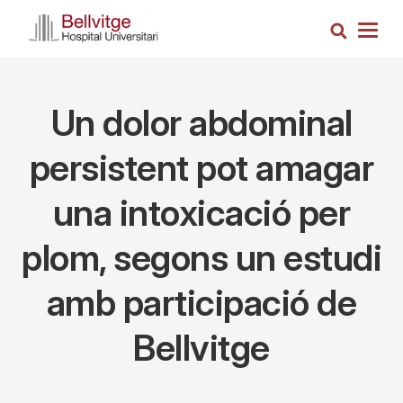
Vés
Cerca
al
Togg
contingut
navig
Un dolor abdominal
persistent pot amagar
una intoxicació per
plom, segons un estudi
amb participació de
Bellvitge