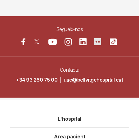
Segueix-nos
Contacta
+34 93 260 75 00
|
uac@bellvitgehospital.cat
Navegació
L'hospital
principal
Àrea pacient