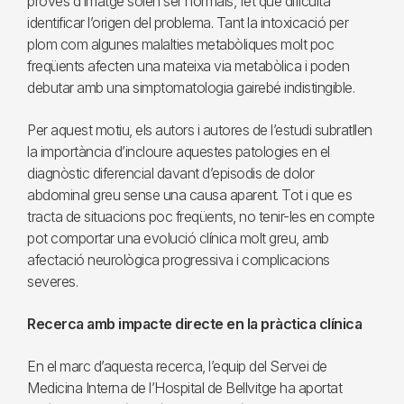
proves d’imatge solen ser normals, fet que dificulta
identificar l’origen del problema. Tant la intoxicació per
plom com algunes malalties metabòliques molt poc
freqüents afecten una mateixa via metabòlica i poden
debutar amb una simptomatologia gairebé indistingible.
Per aquest motiu, els autors i autores de l’estudi subratllen
la importància d’incloure aquestes patologies en el
diagnòstic diferencial davant d’episodis de dolor
abdominal greu sense una causa aparent. Tot i que es
tracta de situacions poc freqüents, no tenir-les en compte
pot comportar una evolució clínica molt greu, amb
afectació neurològica progressiva i complicacions
severes.
Recerca amb impacte directe en la pràctica clínica
En el marc d’aquesta recerca, l’equip del Servei de
Medicina Interna de l’Hospital de Bellvitge ha aportat