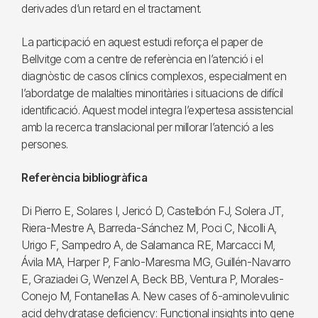
derivades d’un retard en el tractament.
La participació en aquest estudi reforça el paper de
Bellvitge com a centre de referència en l’atenció i el
diagnòstic de casos clínics complexos, especialment en
l’abordatge de malalties minoritàries i situacions de difícil
identificació. Aquest model integra l’expertesa assistencial
amb la recerca translacional per millorar l’atenció a les
persones.
Referència bibliogràfica
Di Pierro E, Solares I, Jericó D, Castelbón FJ, Solera JT,
Riera-Mestre A, Barreda-Sánchez M, Poci C, Nicolli A,
Urigo F, Sampedro A, de Salamanca RE, Marcacci M,
Ávila MA, Harper P, Fanlo-Maresma MG, Guillén-Navarro
E, Graziadei G, Wenzel A, Beck BB, Ventura P, Morales-
Conejo M, Fontanellas A. New cases of δ-aminolevulinic
acid dehydratase deficiency: Functional insights into gene