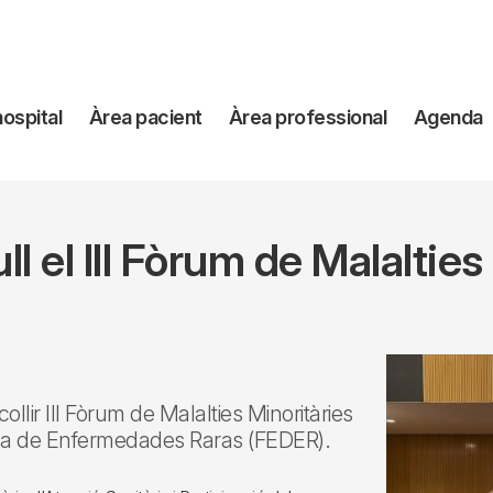
avegación
hospital
Àrea pacient
Àrea professional
Agenda
incipal
ull el III Fòrum de Malaltie
collir III Fòrum de Malalties Minoritàries
ola de Enfermedades Raras (FEDER).