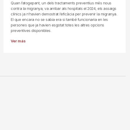
Quan l’atogepant, un dels tractaments preventius més nous
contra la migranya, va arribar als hospitals el 2024, els assaigs
clínics ja n’havien demostrat l’eficàcia per prevenir la migranya.
El que encara no se sabia era si també funcionaria en les
persones que ja havien esgotat totes les altres opcions
preventives disponibles.
Ver más