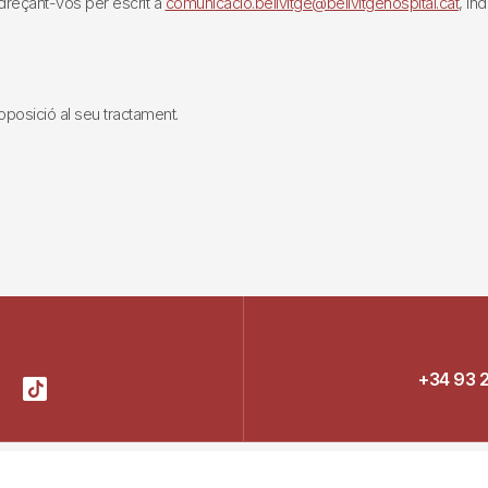
reçant-vos per escrit a
comunicacio.bellvitge@bellvitgehospital.cat
, in
i oposició al seu tractament.
+34 93 