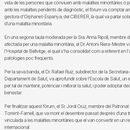
vida de les persones que conviuen amb malalties minoritàries o p
amb les malalties pendents de diagnòstic, el fòrum va comptar a
gestora d'Orphanet-Espanya, del CIBERER, la qual va parlar sobre 
d’una malaltia minoritària.
En una segona taula moderada per la Sra. Anna Ripoll, membre de
afectada per una malaltia minoritària, el Dr. Antoni Riera-Mestre va
l’Hospital de Bellvitge, el qual s’ha consolidat com a referent e
patologies poc freqüents.
Per la seva banda, el Dr. Rafael Ruiz, subdirector de la Secretaria 
Departament de Salut, va aprofundir sobre l’Escola de Salut, un es
per tal de mantenir, potenciar i millorar la salut, i poder adoptar d
benestar.
Per finalitzar aquest fòrum, el Sr. Jordi Cruz, membre del Patron
Torrent-Farnell, que va morir el desembre passat després d’una t
vinculada a les malalties minoritàries que el van convertir en un re
internacional