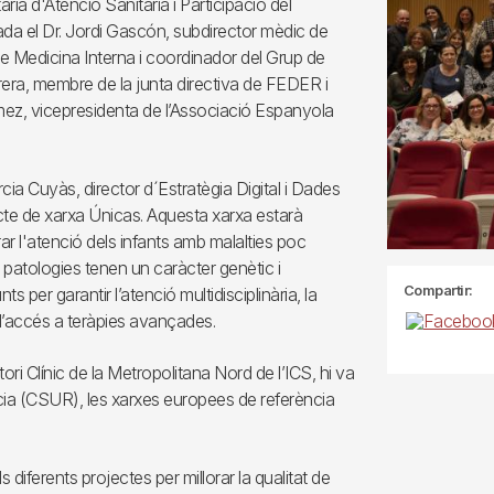
ria d'Atenció Sanitària i Participació del
da el Dr. Jordi Gascón, subdirector mèdic de
 de Medicina Interna i coordinador del Grup de
abrera, membre de la junta directiva de FEDER i
Gómez, vicepresidenta de l’Associació Espanyola
rcia Cuyàs, director d´Estratègia Digital i Dades
ecte de xarxa Únicas. Aquesta xarxa estarà
ar l'atenció dels infants amb malalties poc
atologies tenen un caràcter genètic i
Compartir:
ts per garantir l’atenció multidisciplinària, la
n l’accés a teràpies avançades.
tori Clínic de la Metropolitana Nord de l’ICS, hi va
ència (CSUR), les xarxes europees de referència
diferents projectes per millorar la qualitat de