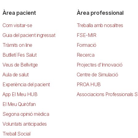
Àrea pacient
Àrea professional
Com visitar-se
Treballa amb nosaltres
Guia del pacient ingressat
FSE-MIR
Tràmits on line
Formació
Butlletí Fes Salut
Recerca
Veus de Bellvitge
Projectes d'Innovació
Aula de salut
Centre de Simulació
Experiència del pacient
PROA HUB
App El Meu HUB
Associacions Professionals S
El Meu Quiròfan
Segona opinió mèdica
Voluntats anticipades
Treball Social