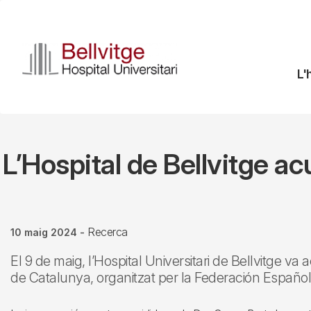
Vés
al
contingut
N
L'
pr
L’Hospital de Bellvitge ac
Recerca
10 maig 2024
-
El 9 de maig, l’Hospital Universitari de Bellvitge va a
de Catalunya, organitzat per la Federación Españ