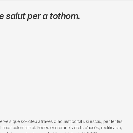
 salut per a tothom.
s que sol·liciteu a través d'aquest portal i, si escau, per fer les
fitxer automatitzat. Podeu exercitar els drets d’accés, rectificació,