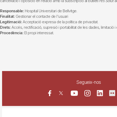
cancel·lació i oposició en relació amb la subscripció al butlletí
Fes Salut
ad
Responsable:
Hospital Universitari de Bellvitge.
Finalitat:
Gestionar el contacte de l'usuari
Legitimació:
Acceptació expresa de la política de privacitat.
Drets:
Accés, rectificació, supresió i portabilitat de les dades, limitació 
Procedència:
El propi interessat.
Segueix-nos