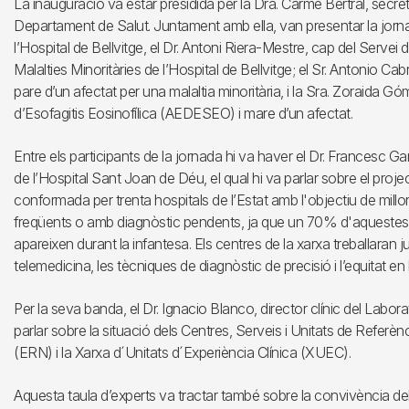
La inauguració va estar presidida per la Dra. Carme Bertral, secretà
Departament de Salut. Juntament amb ella, van presentar la jorna
l’Hospital de Bellvitge, el Dr. Antoni Riera-Mestre, cap del Servei
Malalties Minoritàries de l’Hospital de Bellvitge; el Sr. Antonio C
pare d’un afectat per una malaltia minoritària, i la Sra. Zoraida 
d’Esofagitis Eosinofílica (AEDESEO) i mare d’un afectat.
Entre els participants de la jornada hi va haver el Dr. Francesc Ga
de l’Hospital Sant Joan de Déu, el qual hi va parlar sobre el proj
conformada per trenta hospitals de l’Estat amb l'objectiu de millor
freqüents o amb diagnòstic pendents, ja que un 70% d'aquestes p
apareixen durant la infantesa. Els centres de la xarxa treballaran jun
telemedicina, les tècniques de diagnòstic de precisió i l’equitat e
Per la seva banda, el Dr. Ignacio Blanco, director clínic del Labora
parlar sobre la situació dels Centres, Serveis i Unitats de Refer
(ERN) i la Xarxa d´Unitats d´Experiència Clínica (XUEC).
Aquesta taula d’experts va tractar també sobre la convivència dels 