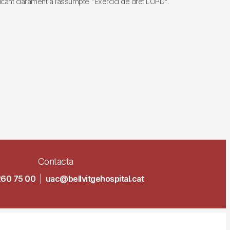
dicant clarament a l’assumpte "Exercici de dret LOPD".
Contacta
260 75 00
|
uac@bellvitgehospital.cat