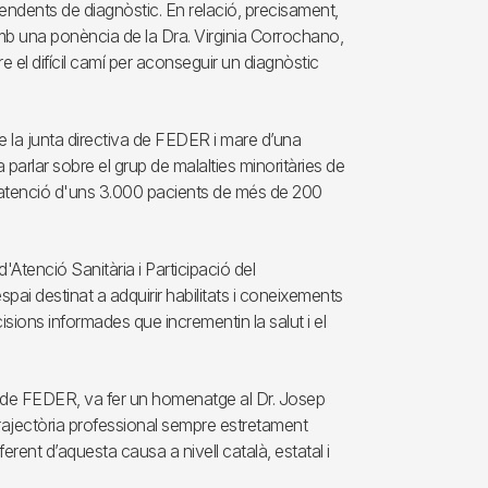
endents de diagnòstic. En relació, precisament,
mb una ponència de la Dra. Virginia Corrochano,
el difícil camí per aconseguir un diagnòstic
 la junta directiva de FEDER i mare d’una
 parlar sobre el grup de malalties minoritàries de
n l'atenció d'uns 3.000 pacients de més de 200
d'Atenció Sanitària i Participació del
pai destinat a adquirir habilitats i coneixements
ecisions informades que incrementin la salut i el
at de FEDER, va fer un homenatge al Dr. Josep
rajectòria professional sempre estretament
ferent d’aquesta causa a nivell català, estatal i