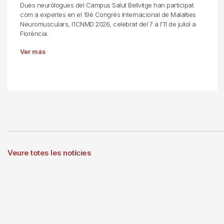
Dues neuròlogues del Campus Salut Bellvitge han participat
com a expertes en el 19è Congrés Internacional de Malalties
Neuromusculars, l’ICNMD 2026, celebrat del 7 a l’11 de juliol a
Florència.
Ver más
Veure totes les notícies