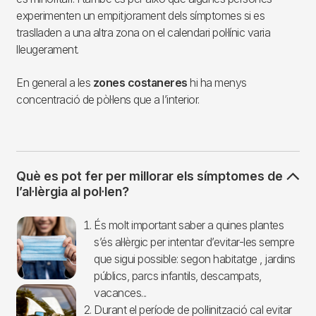
experimenten un empitjorament dels símptomes si es
traslladen a una altra zona on el calendari pol·línic varia
lleugerament.
En general a les
zones costaneres
hi ha menys
concentració de pòl·lens que a l’interior.
Què es pot fer per millorar els símptomes de
l’al·lèrgia al pol·len?
Imagen
És molt important saber a quines plantes
s’és al·lèrgic per intentar d’evitar-les sempre
que sigui possible: segon habitatge , jardins
públics, parcs infantils, descampats,
vacances...
Durant el període de pol·linització cal evitar