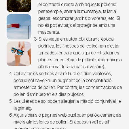
el contacte directe amb aquests pòl·lens:
per exemple, anar a la muntanya, tallar la
gespa, escombrar jardins o voreres, etc. Si
no es pot evitar, cal protegir-se amb una
mascareta.
Si es viatja en automòbil durant l’època
pol·línica, les finestres del cotxe han d’estar
tancades, encara que sigui de nit (algunes
plantes tenen el pic de pol·linització màxim a
última hora de la tarda o al vespre).
Cal evitar les sortides a l’aire lliure els dies ventosos,
perquè sol haver-hi un augment de la concentració
atmosfèrica de pol·len. Per contra, les concentracions de
pol·len disminueixen els dies plujosos.
Les ulleres de sol poden alleujar la irritació conjuntival i el
llagrimeig.
Alguns diaris o pàgines web publiquen periòdicament els
nivells atmosfèrics de pol·len. Si aquest nivell és alt
augmentar les precaucions