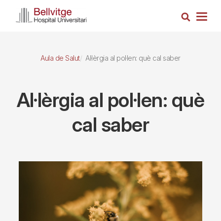
Vés
Cerca
al
Togg
contingut
navig
Aula de Salut
Al·lèrgia al pol·len: què cal saber
Al·lèrgia al pol·len: què
cal saber
Imagen