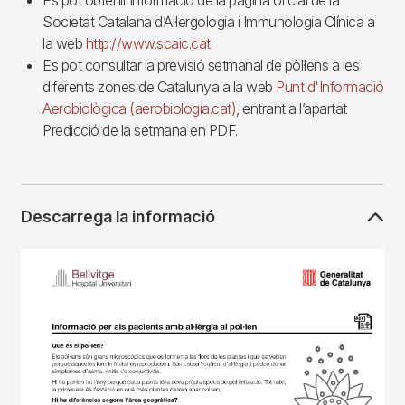
Es pot obtenir informació de la pàgina oficial de la
Societat Catalana d’Al·lergologia i Immunologia Clínica a
la web
http://www.scaic.cat
Es pot consultar la previsió setmanal de pòl·lens a les
diferents zones de Catalunya a la web
Punt d'Informació
Aerobiològica (aerobiologia.cat)
, entrant a l’apartat
Predicció de la setmana en PDF.
Descarrega la informació
Imagen