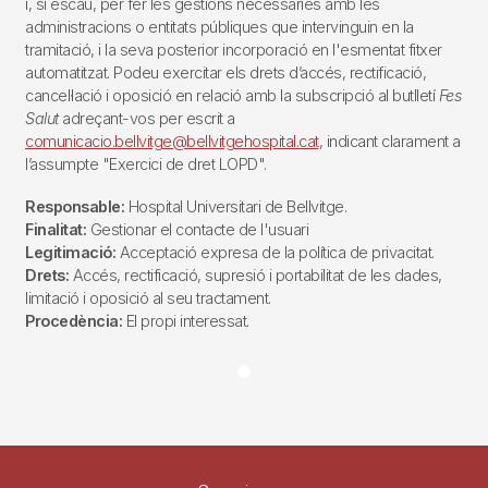
i, si escau, per fer les gestions necessàries amb les
administracions o entitats públiques que intervinguin en la
tramitació, i la seva posterior incorporació en l'esmentat fitxer
automatitzat. Podeu exercitar els drets d’accés, rectificació,
cancel·lació i oposició en relació amb la subscripció al butlletí
Fes
Salut
adreçant-vos per escrit a
comunicacio.bellvitge@bellvitgehospital.cat
, indicant clarament a
l’assumpte "Exercici de dret LOPD".
Responsable:
Hospital Universitari de Bellvitge.
Finalitat:
Gestionar el contacte de l'usuari
Legitimació:
Acceptació expresa de la política de privacitat.
Drets:
Accés, rectificació, supresió i portabilitat de les dades,
limitació i oposició al seu tractament.
Procedència:
El propi interessat.