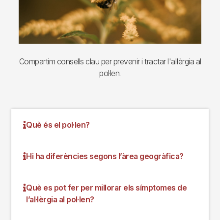
Compartim consells clau per prevenir i tractar l'al·lèrgia al
pol·len.
Què és el pol·len?
Hi ha diferències segons l’àrea geogràfica?
Què es pot fer per millorar els símptomes de
l’al·lèrgia al pol·len?