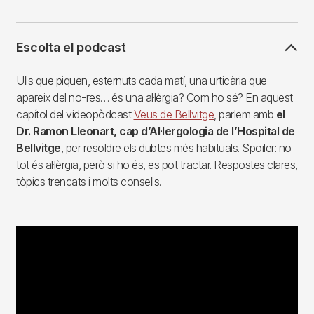
Escolta el podcast
Ulls que piquen, esternuts cada matí, una urticària que
apareix del no-res… és una al·lèrgia? Com ho sé? En aquest
capítol del videopòdcast
Veus de Bellvitge
, parlem amb
el
Dr. Ramon Lleonart, cap d’Al·lergologia de l’Hospital de
Bellvitge
, per resoldre els dubtes més habituals. Spoiler: no
tot és al·lèrgia, però si ho és, es pot tractar. Respostes clares,
tòpics trencats i molts consells.