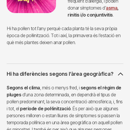
freqüent d’al·lèrgia, i poden
donar símptomes d’
asma
,
rinitis i/o conjuntivitis
.
Hi ha pol·len tot l’any perquè cada planta té la seva pròpia
època de pol·linització. Tot i així, la primavera és l’estació en
què més plantes deixen anar pol·len.
Hi ha diferències segons l’àrea geogràfica?
Segons el clima
, més o menys fred, i
segons el règim de
pluges
d’una zona determinada, en dependrà el tipus de
pol·len predominant, la seva concentració atmosfèrica, i, fins
i tot, el
període de pol·linització
. És per això que algunes
persones milloren o estan lliures de símptomes si passen la
temporada pol·línica en una àrea geogràfica on aquell pol·len
és minoritari. I també és per això que algunes persones