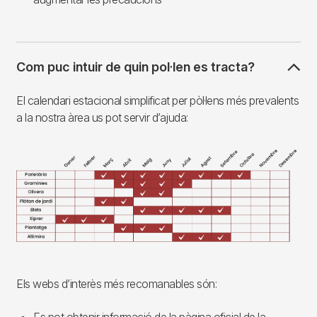
Com puc intuir de quin pol·len es tracta?
El calendari estacional simplificat per pòl·lens més prevalents
a la nostra àrea us pot servir d’ajuda:
Imagen
Els webs d’interès més recomanables són: