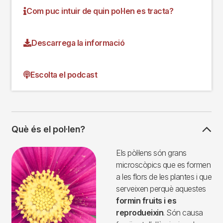
Com puc intuir de quin pol·len es tracta?
Descarrega la informació
Escolta el podcast
Què és el pol·len?
Imagen
Els pòl·lens són grans
microscòpics que es formen
a les flors de les plantes i que
serveixen perquè aquestes
formin fruits i es
reprodueixin
. Són causa