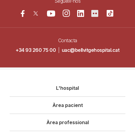
Segueix-nos
Contacta
+34 93 260 75 00
|
uac@bellvitgehospital.cat
Navegació
L'hospital
principal
Àrea pacient
Àrea professional