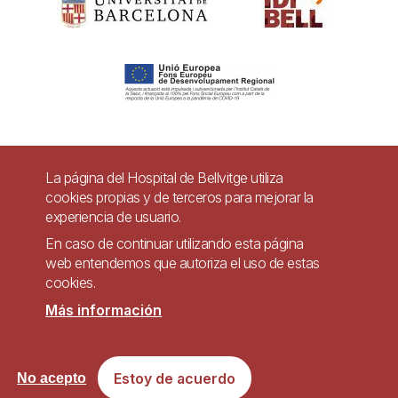
Pie
La página del Hospital de Bellvitge utiliza
Contacto
cookies propias y de terceros para mejorar la
de
experiencia de usuario.
Accesibilidad
Aviso legal
Ayuda
página
En caso de continuar utilizando esta página
Política de Privacidad de Sistemas de Videovigilancia
web entendemos que autoriza el uso de estas
cookies.
Mapa web
Más información
Imagen
Sitio web accesible de conformidad con el Real Decreto 1112/2018, de 7 de
Estoy de acuerdo
No acepto
septiembre, sobre accesibilidad de los sitios web y aplicaciones para
dispositivos móviles del sector público.