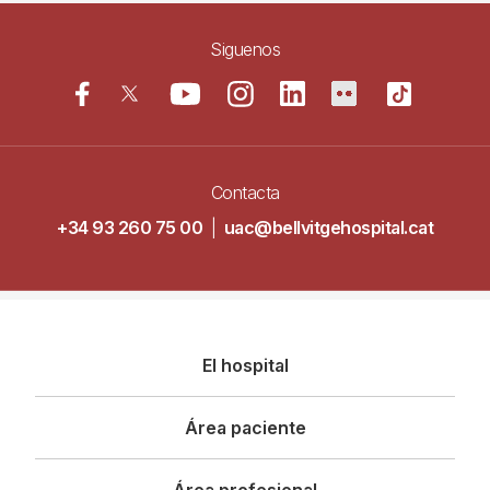
Siguenos
Contacta
+34 93 260 75 00
|
uac@bellvitgehospital.cat
Navegació
El hospital
principal
Área paciente
Área profesional