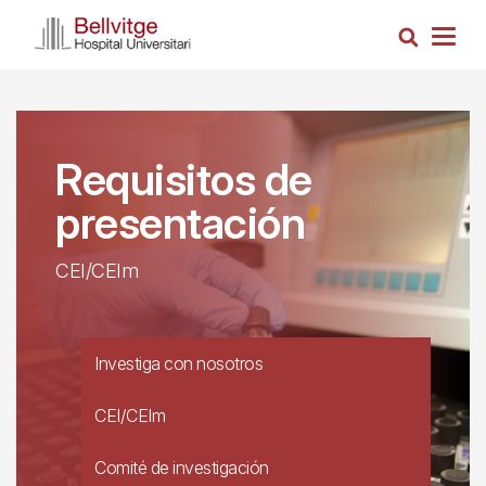
Pasar
Busca
al
Togg
contenido
navig
principal
Requisitos de
presentación
CEI/CEIm
Investiga con nosotros
CEI/CEIm
Comité de investigación