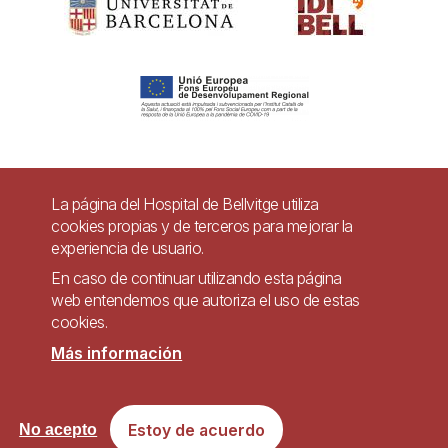
Pie
La página del Hospital de Bellvitge utiliza
Contacto
cookies propias y de terceros para mejorar la
de
experiencia de usuario.
Accesibilidad
Aviso legal
Ayuda
página
En caso de continuar utilizando esta página
Política de Privacidad de Sistemas de Videovigilancia
web entendemos que autoriza el uso de estas
cookies.
Mapa web
Más información
Imagen
Sitio web accesible de conformidad con el Real Decreto 1112/2018, de 7 de
Estoy de acuerdo
No acepto
septiembre, sobre accesibilidad de los sitios web y aplicaciones para
dispositivos móviles del sector público.