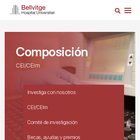
Pasar
Busca
al
Togg
contenido
navig
principal
Composición
CEI/CEIm
Investiga con nosotros
CEI/CEIm
Comité de investigación
Becas, ayudas y premios