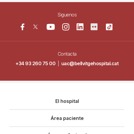
Siguenos
Contacta
+34 93 260 75 00
|
uac@bellvitgehospital.cat
Navegació
El hospital
principal
Área paciente