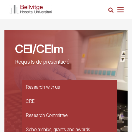
Skip
Search
to
Togg
main
navig
content
CEI/CEIm
Requisits de presentació
Research with us
CRE
Research Committee
Scholarships, grants and awards