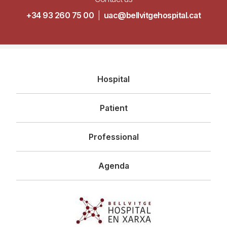
+34 93 260 75 00
|
uac@bellvitgehospital.cat
Navegació
Hospital
principal
Patient
Professional
Agenda
Imagen