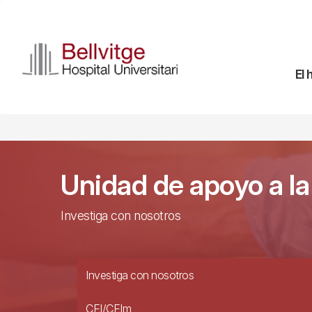
Pasar
al
contenido
principal
Na
El 
pr
Unidad de apoyo a la
Investiga con nosotros
Investiga con nosotros
CEI/CEIm