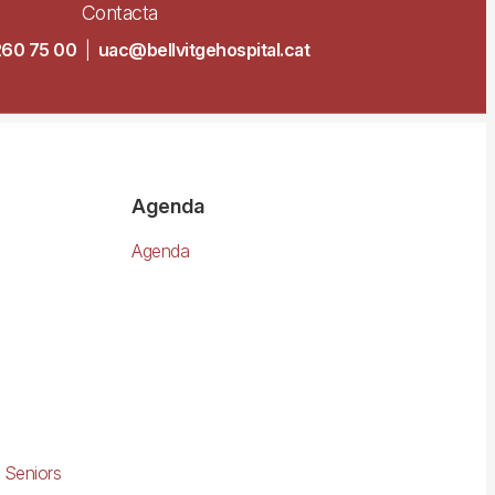
Contacta
260 75 00
|
uac@bellvitgehospital.cat
Agenda
Agenda
 Seniors