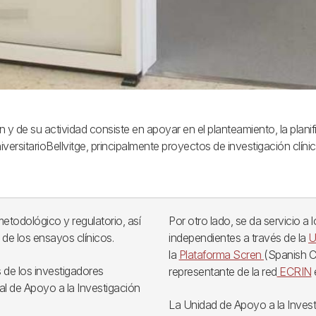
n y de su actividad consiste en apoyar en el planteamiento, la plani
niversitarioBellvitge, principalmente proyectos de investigación clí
todológico y regulatorio, así
Por otro lado, se da servicio a
de los ensayos clínicos.
independientes a través de la
U
la
Plataforma Scren
(Spanish C
s de los investigadores
representante de la red
ECRIN
ial de Apoyo a la Investigación
La Unidad de Apoyo a la Investi