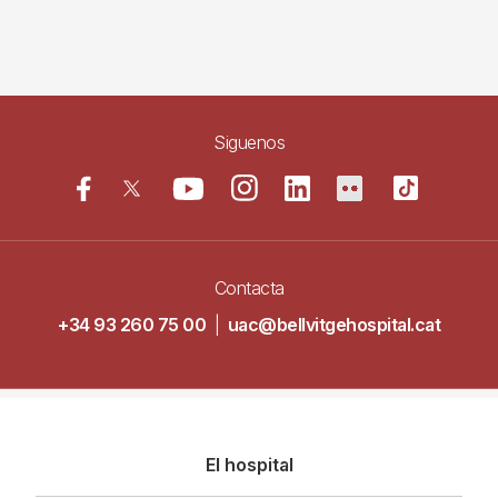
Siguenos
Contacta
+34 93 260 75 00
|
uac@bellvitgehospital.cat
Navegació
El hospital
principal