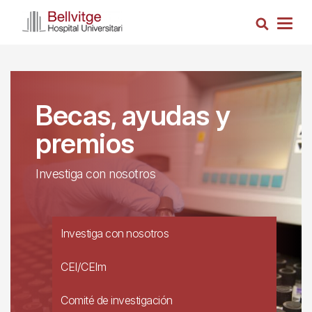
Pasar
Busca
al
Togg
contenido
navig
principal
Becas, ayudas y
premios
Investiga con nosotros
Investiga con nosotros
CEI/CEIm
Comité de investigación