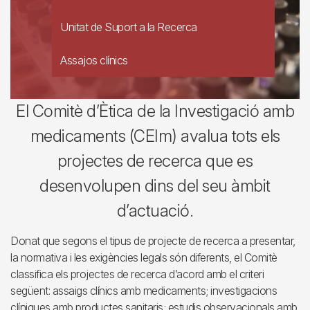
Unitat de Suport a la Recerca
Assajos clínics
El Comitè d’Ètica de la Investigació amb
medicaments (CEIm) avalua tots els
projectes de recerca que es
desenvolupen dins del seu àmbit
d’actuació.
Donat que segons el tipus de projecte de recerca a presentar,
la normativa i les exigències legals són diferents, el Comitè
classifica els projectes de recerca d’acord amb el criteri
següent: assaigs clínics amb medicaments; investigacions
clíniques amb productes sanitaris; estudis observacionals amb