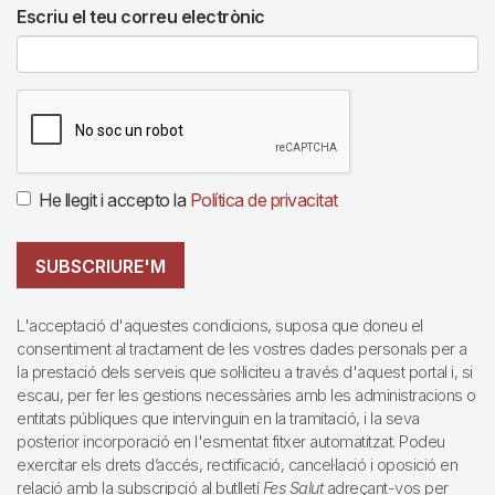
Escriu el teu correu electrònic
He llegit i accepto la
Política de privacitat
SUBSCRIURE'M
L'acceptació d'aquestes condicions, suposa que doneu el
consentiment al tractament de les vostres dades personals per a
la prestació dels serveis que sol·liciteu a través d'aquest portal i, si
escau, per fer les gestions necessàries amb les administracions o
entitats públiques que intervinguin en la tramitació, i la seva
posterior incorporació en l'esmentat fitxer automatitzat. Podeu
exercitar els drets d’accés, rectificació, cancel·lació i oposició en
relació amb la subscripció al butlletí
Fes Salut
adreçant-vos per