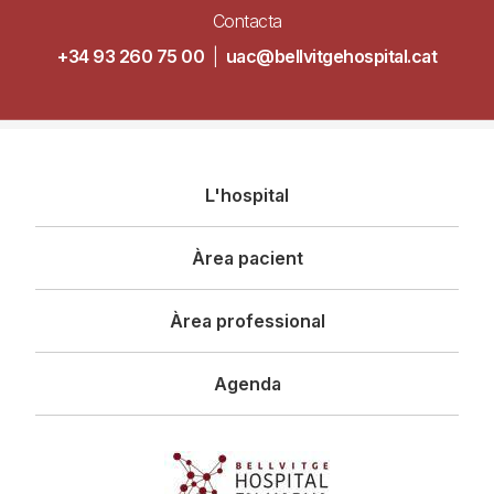
Contacta
+34 93 260 75 00
|
uac@bellvitgehospital.cat
Navegació
L'hospital
principal
Àrea pacient
Àrea professional
Agenda
Imagen