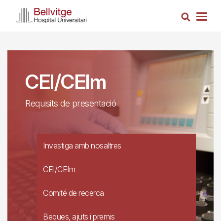
Vés
Cerca
al
Togg
contingut
navig
CEI/CEIm
Requisits de presentació
Investiga amb nosaltres
CEI/CEIm
Comité de recerca
Beques, ajuts i premis