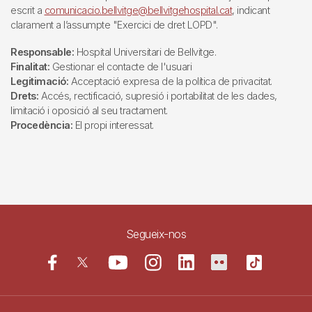
escrit a
comunicacio.bellvitge@bellvitgehospital.cat
, indicant
clarament a l’assumpte "Exercici de dret LOPD".
Responsable:
Hospital Universitari de Bellvitge.
Finalitat:
Gestionar el contacte de l'usuari
Legitimació:
Acceptació expresa de la política de privacitat.
Drets:
Accés, rectificació, supresió i portabilitat de les dades,
limitació i oposició al seu tractament.
Procedència:
El propi interessat.
Segueix-nos