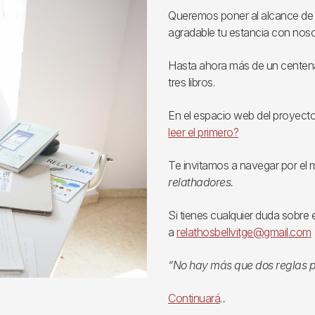
Queremos poner al alcance de t
agradable tu estancia con noso
Hasta ahora más de un centenar
tres libros.
En el espacio web del proyect
leer el primero?
Te invitamos a navegar por el
relathadores.
Si tienes cualquier duda sobre
a
relathosbellvitge@gmail.com
“No hay más que dos reglas par
Continuar
á
...