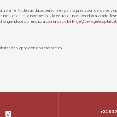
ratamiento de sus datos personales para la prestación de los servicios q
ntervienen en la tramitación, y la posterior incorporación al citado fich
ut dirigiéndose por escrito a
comunicacio.bellvitge@bellvitgehospital.cat
limitación y oposición a su tratamiento.
+34 93 