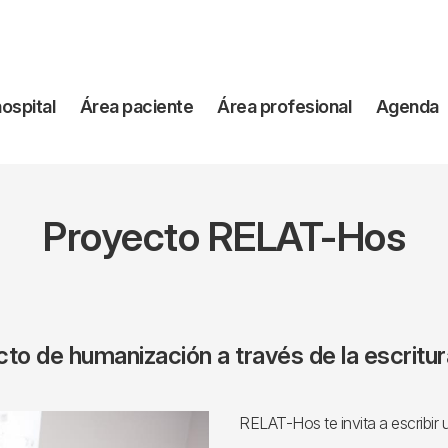
vegación
hospital
Área paciente
Área profesional
Agenda
incipal
Proyecto RELAT-Hos
to de humanización a través de la escritur
RELAT-Hos te invita a escribir u