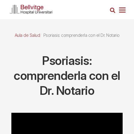
Pasar
Busca
al
Togg
contenido
navig
principal
Aula de Salud
Psoriasis: comprenderla con el Dr. Notario
Psoriasis:
comprenderla con el
Dr. Notario