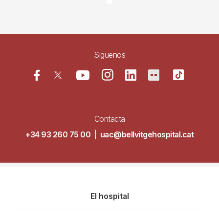
Siguenos
Contacta
+34 93 260 75 00
|
uac@bellvitgehospital.cat
Navegació
El hospital
principal