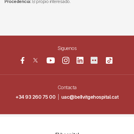
Procedencia:
El propio interesado.
Siguenos
Contacta
+34 93 260 75 00
|
uac@bellvitgehospital.cat
Navegació