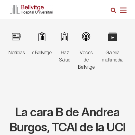
Pasar
Busca
al
Togg
contenido
navig
principal
Navegació
Image
Image
Image
Image
Image
I
principal
Noticias
eBellvitge
Haz
Voces
Galería
B
3r
Salud
de
multimedia
A
nivell
Bellvitge
E
La cara B de Andrea
Burgos, TCAI de la UCI