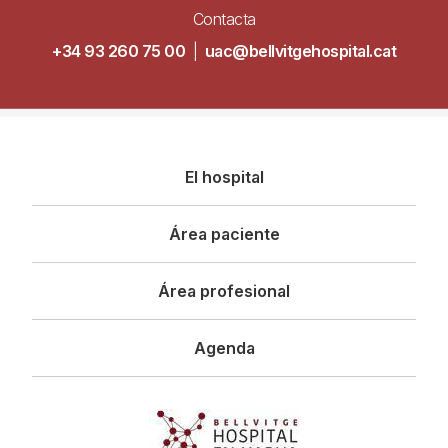
Contacta
+34 93 260 75 00
|
uac@bellvitgehospital.cat
Navegació
El hospital
principal
Área paciente
Área profesional
Agenda
Imagen