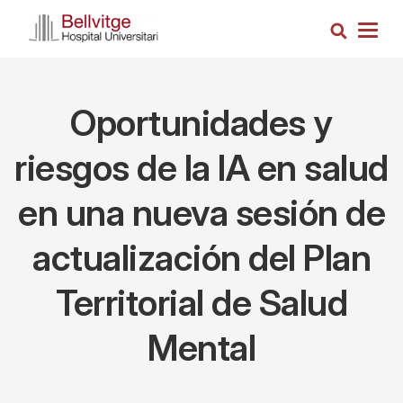
Pasar
Busca
al
Togg
contenido
navig
principal
Oportunidades y
riesgos de la IA en salud
en una nueva sesión de
actualización del Plan
Territorial de Salud
Mental