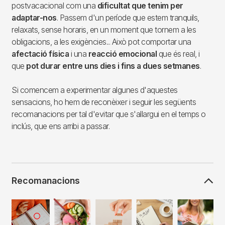
postvacacional com una
dificultat que tenim per
adaptar-nos
. Passem d'un període que estem tranquils,
relaxats, sense horaris, en un moment que tornem a les
obligacions, a les exigències... Això pot comportar una
afectació física
i una
reacció emocional
que és real, i
que
pot durar entre uns dies i fins a dues setmanes
.
Si comencem a experimentar algunes d'aquestes
sensacions, ho hem de reconèixer i seguir les següents
recomanacions per tal d'evitar que s'allargui en el temps o
inclús, que ens arribi a passar.
Recomanacions
Imagen