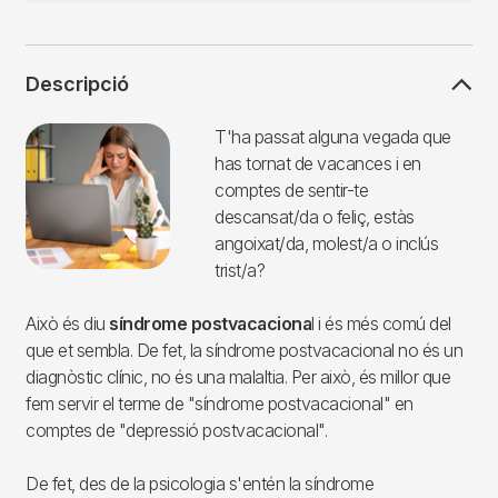
Descripció
Imagen
T'ha passat alguna vegada que
has tornat de vacances i en
comptes de sentir-te
descansat/da o feliç, estàs
angoixat/da, molest/a o inclús
trist/a?
Això és diu
síndrome postvacaciona
l i és més comú del
que et sembla. De fet, la síndrome postvacacional no és un
diagnòstic clínic, no és una malaltia. Per això, és millor que
fem servir el terme de "síndrome postvacacional" en
comptes de "depressió postvacacional".
De fet, des de la psicologia s'entén la síndrome