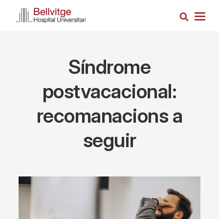
Skip
Search
to
Togg
main
navig
content
Síndrome
postvacacional:
recomanacions a
seguir
Imagen