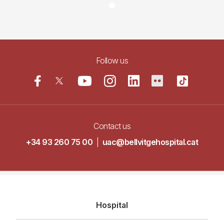
Follow us
Contact us
+34 93 260 75 00
|
uac@bellvitgehospital.cat
Navegació
Hospital
principal