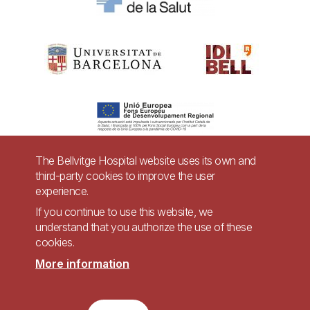
The Bellvitge Hospital website uses its own and
third-party cookies to improve the user
Pie
experience.
Contact
de
If you continue to use this website, we
Accessibility
Legal warning
understand that you authorize the use of these
página
cookies.
Privacy policy for video surveillance systems
Site map
More information
Imagen
Accessible website in accordance with Royal Decree 1112/2018, of September