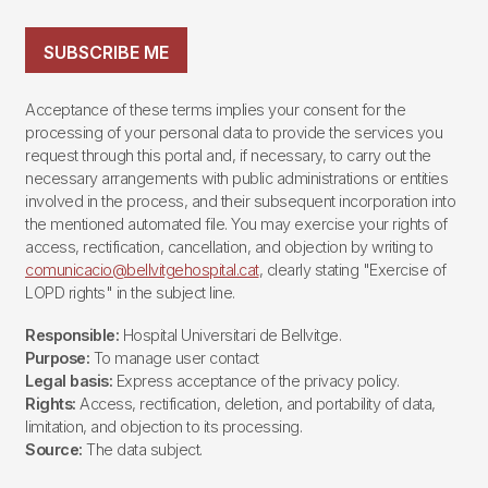
SUBSCRIBE ME
Acceptance of these terms implies your consent for the
processing of your personal data to provide the services you
request through this portal and, if necessary, to carry out the
necessary arrangements with public administrations or entities
involved in the process, and their subsequent incorporation into
the mentioned automated file. You may exercise your rights of
access, rectification, cancellation, and objection by writing to
comunicacio@bellvitgehospital.cat
, clearly stating "Exercise of
LOPD rights" in the subject line.
Responsible:
Hospital Universitari de Bellvitge.
Purpose:
To manage user contact
Legal basis:
Express acceptance of the privacy policy.
Rights:
Access, rectification, deletion, and portability of data,
limitation, and objection to its processing.
Source:
The data subject.