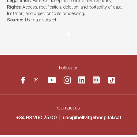
Legal basis:
Express acceptance of the privacy policy.
Rights:
Access, rectification, deletion, and portability of data,
limitation, and objection to its processing.
Source:
The data subject.
Follow us
Contact us
+34 93 260 75 00
|
uac@bellvitgehospital.cat