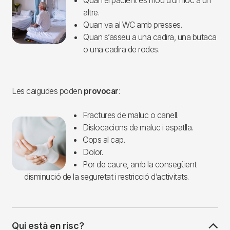
Quan el pacient es mou d’un lloc a un
altre.
Quan va al WC amb presses.
Quan s’asseu a una cadira, una butaca
o una cadira de rodes.
Les caigudes poden
provocar
:
Fractures de maluc o canell.
Imagen
Dislocacions de maluc i espatlla.
Cops al cap.
Dolor.
Por de caure, amb la consegüent
disminució de la seguretat i restricció d’activitats.
Qui està en risc?