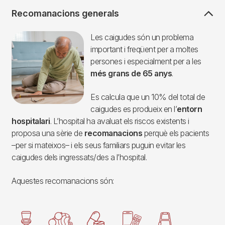
Recomanacions generals
Imagen
Les caigudes són un problema
important i freqüent per a moltes
persones i especialment per a les
més grans de 65 anys
.
Es calcula que un 10% del total de
caigudes es produeix en l’
entorn
hospitalari
. L’hospital ha avaluat els riscos existents i
proposa una sèrie de
recomanacions
perquè els pacients
–per si mateixos– i els seus familiars puguin evitar les
caigudes dels ingressats/des a l’hospital.
Aquestes recomanacions són:
Imagen