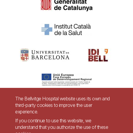
The Bellvitge Hospital website uses its own and
third-party cookies to improve the user
Pie
experience.
Contact
de
If you continue to use this website, we
Accessibility
Legal warning
understand that you authorize the use of these