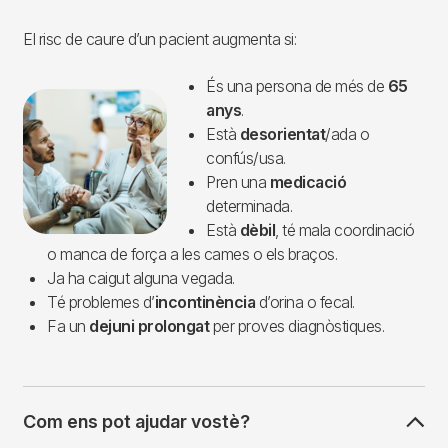
El risc de caure d’un pacient augmenta si:
És una persona de més de
65
Imagen
anys
.
Està
desorientat
/ada o
confús/usa.
Pren una
medicació
determinada.
Està
dèbil
, té mala coordinació
o manca de força a les cames o els braços.
Ja ha caigut alguna vegada.
Té problemes d’
incontinència
d’orina o fecal.
Fa un
dejuni prolongat
per proves diagnòstiques.
Com ens pot ajudar vostè?