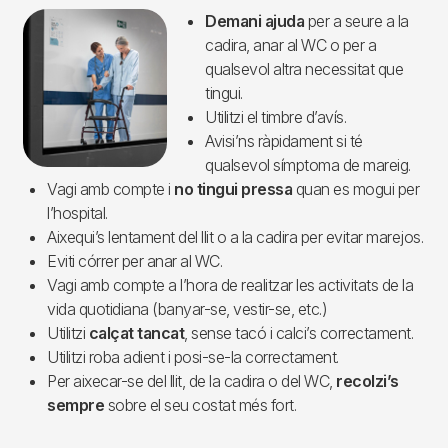
Imagen
Demani ajuda
per a seure a la
cadira, anar al WC o per a
qualsevol altra necessitat que
tingui.
Utilitzi el timbre d’avís.
Avisi’ns ràpidament si té
qualsevol símptoma de mareig.
Vagi amb compte i
no tingui pressa
quan es mogui per
l’hospital.
Aixequi’s lentament del llit o a la cadira per evitar marejos.
Eviti córrer per anar al WC.
Vagi amb compte a l’hora de realitzar les activitats de la
vida quotidiana (banyar-se, vestir-se, etc.)
Utilitzi
calçat tancat
, sense tacó i calci’s correctament.
Utilitzi roba adient i posi-se-la correctament.
Per aixecar-se del llit, de la cadira o del WC,
recolzi’s
sempre
sobre el seu costat més fort.