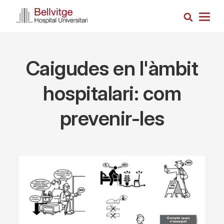
Skip
Search
to
Togg
main
navig
content
Caigudes en l'àmbit
hospitalari: com
prevenir-les
Imagen