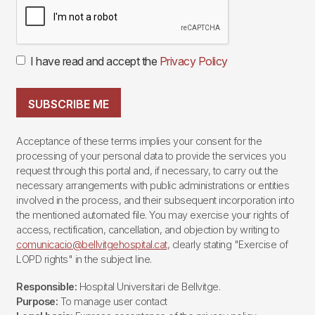
I have read and accept the
Privacy Policy
SUBSCRIBE ME
Acceptance of these terms implies your consent for the
processing of your personal data to provide the services you
request through this portal and, if necessary, to carry out the
necessary arrangements with public administrations or entities
involved in the process, and their subsequent incorporation into
the mentioned automated file. You may exercise your rights of
access, rectification, cancellation, and objection by writing to
comunicacio@bellvitgehospital.cat
, clearly stating "Exercise of
LOPD rights" in the subject line.
Responsible:
Hospital Universitari de Bellvitge.
Purpose:
To manage user contact