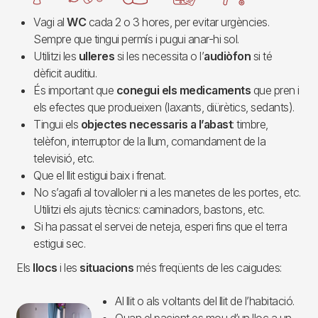
Vagi al
WC
cada 2 o 3 hores, per evitar urgències.
Sempre que tingui permís i pugui anar-hi sol.
Utilitzi les
ulleres
si les necessita o l’
audiòfon
si té
dèficit auditiu.
És important que
conegui els medicaments
que pren i
els efectes que produeixen (laxants, diürètics, sedants).
Tingui els
objectes necessaris a l’abast
: timbre,
telèfon, interruptor de la llum, comandament de la
televisió, etc.
Que el llit estigui baix i frenat.
No s’agafi al tovalloler ni a les manetes de les portes, etc.
Utilitzi els ajuts tècnics: caminadors, bastons, etc.
Si ha passat el servei de neteja, esperi fins que el terra
estigui sec.
Els
llocs
i les
situacions
més freqüents de les caigudes:
Al llit o als voltants del llit de l’habitació.
Imagen