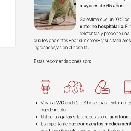
mayores de 65 años
.
Se estima que un 10% del 
entorno hospitalario
. El
existentes y propone una 
que los pacientes –por sí mismos– y sus familiares
ingresados/as en el hospital.
Estas recomendaciones son:
Imagen
Vaya al
WC
cada 2 o 3 horas para evitar urgen
puede ir solo.
Utilice las
gafas
si las necesita o el
audífono
Es importante que
conozca los medicamen
producen (laxantes, diuréticos, sedantes..)