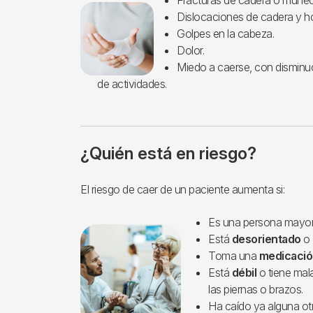
Imagen
Dislocaciones de cadera y h
Golpes en la cabeza.
Dolor.
Miedo a caerse, con disminuci
de actividades.
¿Quién está en riesgo?
El riesgo de caer de un paciente aumenta si:
Es una persona mayo
Imagen
Está
desorientado
o
Toma una
medicaci
Está
débil
o tiene mal
las piernas o brazos.
Ha caído ya alguna ot