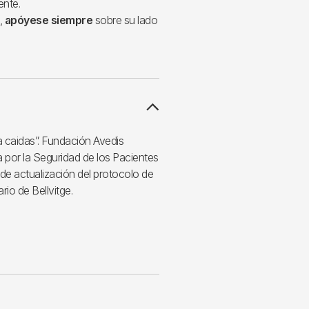
ente.
,
apóyese siempre
sobre su lado
 caidas”. Fundación Avedis
 por la Seguridad de los Pacientes
e actualización del protocolo de
rio de Bellvitge.