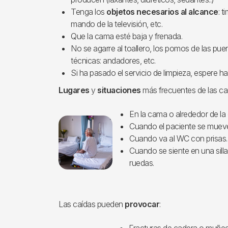
Tenga los
objetos necesarios al alcance
: t
mando de la televisión, etc.
Que la cama esté baja y frenada.
No se agarre al toallero, los pomos de las puert
técnicas: andadores, etc.
Si ha pasado el servicio de limpieza, espere ha
Lugares
y
situaciones
más frecuentes de las ca
En la cama o alrededor de la
Imagen
Cuando el paciente se mueve 
Cuando va al WC con prisas.
Cuando se siente en una silla
ruedas.
Las caídas pueden
provocar
:
Fracturas de cadera o muñec