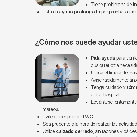
Tiene problemas de
i
Está en
ayuno prolongado
por pruebas diagn
¿Cómo nos puede ayudar ust
Imagen
Pida ayuda
para sentar
cualquier otra necesid
Utilice el timbre de avis
Avise rápidamente ant
Tenga cuidado y
tóme
por el hospital.
Levántese lentamente d
mareos.
Evite correr para ir al WC.
Sea prudente a la hora de realizar las actividad
Utilice
calzado cerrado
, sin tacones y cálce