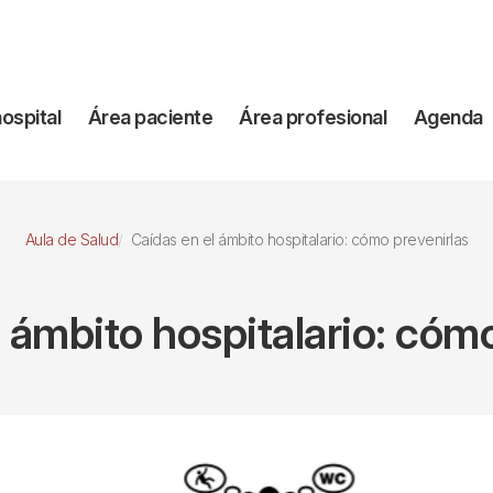
vegación
hospital
Área paciente
Área profesional
Agenda
incipal
Aula de Salud
Caídas en el ámbito hospitalario: cómo prevenirlas
 ámbito hospitalario: cóm