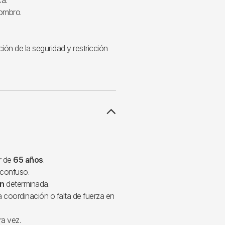
ombro.
ón de la seguridad y restricción
r de
65 años
.
 confuso.
ón
determinada.
a coordinación o falta de fuerza en
ra vez.