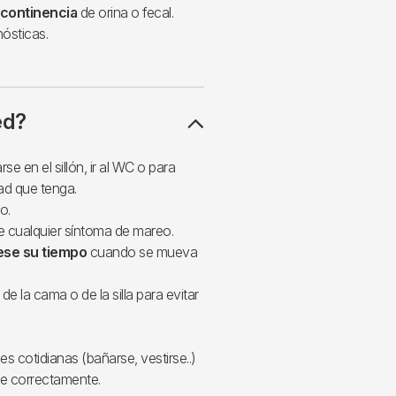
ncontinencia
de orina o fecal.
ósticas.
ed?
se en el sillón, ir al WC o para
ad que tenga.
o.
e cualquier síntoma de mareo.
se su tiempo
cuando se mueva
e la cama o de la silla para evitar
es cotidianas (bañarse, vestirse..)
se correctamente.