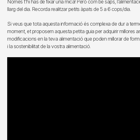
Només t’hi has de fixar una mica! Però com bé saps, l’alimentació
llarg del dia. Recorda realitzar petits àpats de 5 a 6 cops/dia.
Si veus que tota aquesta informació és complexa de dur a terme
moment, et proposem aquesta petita guia per adquirir millores a
modificacions en la teva alimentació que poden millorar de forma
i la sostenibilitat de la vostra alimentació.