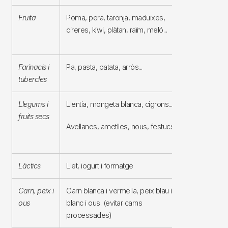
Fruita
Poma, pera, taronja, maduixes,
Glúcids s
cireres, kiwi, plàtan, raïm, meló...
vitamines,
i fibra
Farinacis i
Pa, pasta, patata, arròs...
Glúcids 
tubercles
i fibra
Llegums i
Llentia, mongeta blanca, cigrons...
Glúcids c
fruits secs
greixos
Avellanes, ametlles, nous, festucs...
poliinsatur
proteïna i 
Làctics
Llet, iogurt i formatge
Proteïnes i
Carn, peix i
Carn blanca i vermella, peix blau i
Proteïnes,
ous
blanc i ous. (evitar carns
vitamines 
processades)
greixos 