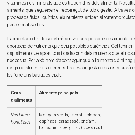
vitamines i els minerals que es troben dins dels aliments. Nosaltr
aliments, que segueixen el recorregut del tub digestiu. A través d
processos físics i químics, els nutrients arriben al torrent circulator
per a ser absorbits.
L’alimentació ha de ser el màxim variada possible en aliments pe
aportació de nutrients que eviti possibles carències. Cal tenir e
cap aliment que aporti tots i cadascun dels nutrients que el nos
necessita. Per això hem d’aconseguir que a l’alimentació hi hagi 
de grups alimentaris diferents. La seva ingesta ens assegurarà 
les funcions bàsiques vitals.
Grup
Aliments principals
Nutrients
d’aliments
principal
Verdures i
Mongeta verda, carxofa, bledes,
Fibra, vita
espinacs, carabassó, enciam,
hortalisses
minerals
tomàquet, albergínia... (crues i cuites)