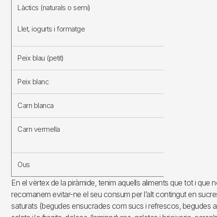
Làctics (naturals o semi)
2-3 racions
Llet, iogurts i formatge
Peix blau (petit)
2-3 racion
Peix blanc
2-3 racion
Carn blanca
3-4 racion
Carn vermella
1 ració/set
(màxim)
Ous
2-4 racion
En el vèrtex de la piràmide, tenim aquells aliments que tot i que 
recomanem evitar-ne el seu consum per l’alt contingut en sucres,
saturats (begudes ensucrades com sucs i refrescos, begudes a