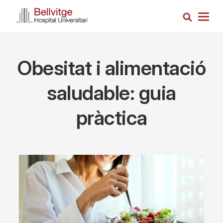
Skip
Search
to
Togg
main
navig
content
Obesitat i alimentació
saludable: guia
pràctica
Imagen