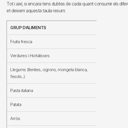
Tot i així, si encara tens dubtes de cada quant consumir els difer
et deixem aquesta taula resum:
GRUP D’ALIMENTS
Freqüènci
Fruita fresca
3 racions/d
Verdures i Hortalisses
2 racions/d
Llegums (llenties, cigrons, mongeta blanca,
3-4
fesols...)
racions/s
Pasta italiana
1 ració/set
Patata
2 racions/
Arròs
2 racions/