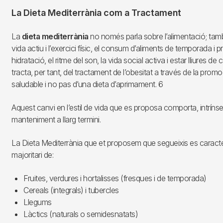
La Dieta Mediterrània com a Tractament
La
dieta mediterrània
no només parla sobre l’alimentació; tamb
vida actiu i l’exercici físic, el consum d’aliments de temporada i pr
hidratació, el ritme del son, la vida social activa i estar lliures d
tracta, per tant, del tractament de l’obesitat a través de la promo
saludable i no pas d’una dieta d’aprimament. 6
Aquest canvi en l’estil de vida que es proposa comporta, intrín
manteniment a llarg termini.
La Dieta Mediterrània que et proposem que segueixis es caract
majoritari de:
Fruites, verdures i hortalisses (fresques i de temporada)
Cereals (integrals) i tubercles
Llegums
Làctics (naturals o semidesnatats)