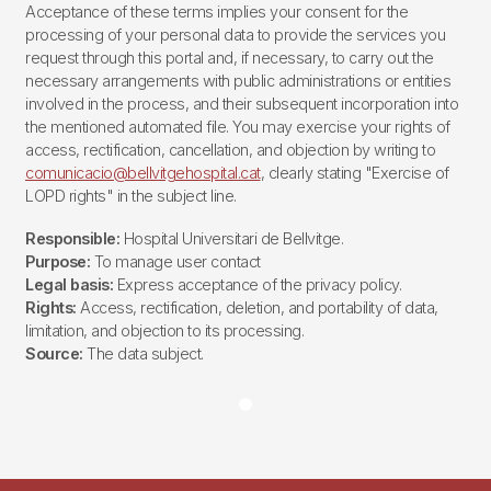
Acceptance of these terms implies your consent for the
processing of your personal data to provide the services you
request through this portal and, if necessary, to carry out the
necessary arrangements with public administrations or entities
involved in the process, and their subsequent incorporation into
the mentioned automated file. You may exercise your rights of
access, rectification, cancellation, and objection by writing to
comunicacio@bellvitgehospital.cat
, clearly stating "Exercise of
LOPD rights" in the subject line.
Responsible:
Hospital Universitari de Bellvitge.
Purpose:
To manage user contact
Legal basis:
Express acceptance of the privacy policy.
Rights:
Access, rectification, deletion, and portability of data,
limitation, and objection to its processing.
Source:
The data subject.