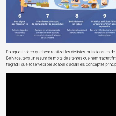
En aquest vídeo que hem realitzat les dietistes-nutricionistes de 
Bellvitge, tens un resum de molts dels temes que hem tractat fi
t’agradi i que et serveixi per acabar d’aclarir els conceptes princip