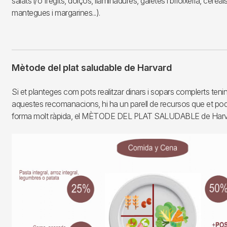
salats i/o fregits, dolços, llaminadures, galetes i brioixeria, cerea
mantegues i margarines...).
Mètode del plat saludable de Harvard
Si et planteges com pots realitzar dinars i sopars complerts ten
aquestes recomanacions, hi ha un parell de recursos que et pod
forma molt ràpida, el MÈTODE DEL PLAT SALUDABLE de Harv