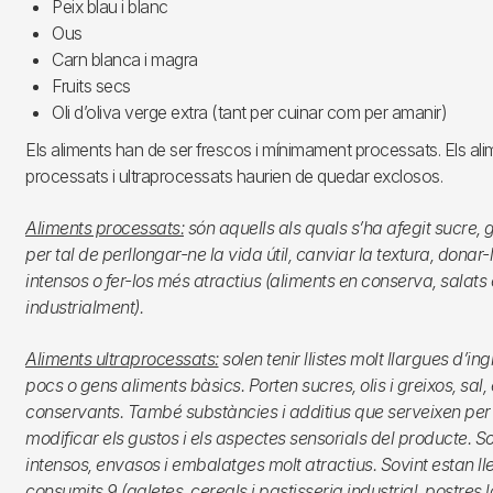
Peix blau i blanc
Ous
Carn blanca i magra
Fruits secs
Oli d’oliva verge extra (tant per cuinar com per amanir)
Els aliments han de ser frescos i mínimament processats. Els alime
processats i ultraprocessats haurien de quedar exclosos.
Aliments processats:
són aquells als quals s’ha afegit sucre, g
per tal de perllongar-ne la vida útil, canviar la textura, dona
intensos o fer-los més atractius (aliments en conserva, salats o
industrialment).
Aliments ultraprocessats:
solen tenir llistes molt llargues d’i
pocs o gens aliments bàsics. Porten sucres, olis i greixos, sal, 
conservants. També substàncies i additius que serveixen per
modificar els gustos i els aspectes sensorials del producte. So
intensos, envasos i embalatges molt atractius. Sovint estan ll
consumits.9 (galetes, cereals i pastisseria industrial, postres l