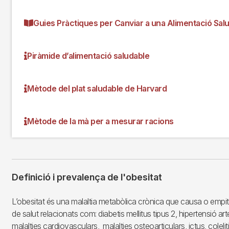
Guies Pràctiques per Canviar a una Alimentació Sal
Piràmide d’alimentació saludable
Mètode del plat saludable de Harvard
Mètode de la mà per a mesurar racions
Definició i prevalença de l'obesitat
L’obesitat és una malaltia metabòlica crònica que causa o empit
de salut relacionats com: diabetis mellitus tipus 2, hipertensió arter
malalties cardiovasculars, malalties osteoarticulars, ictus, colelit