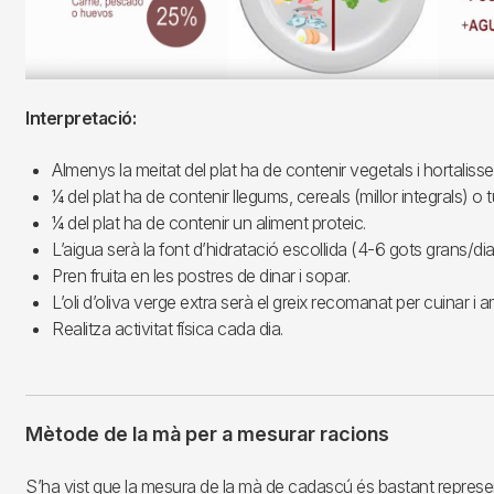
Interpretació:
Almenys la meitat del plat ha de contenir vegetals i hortalisse
¼ del plat ha de contenir llegums, cereals (millor integrals) o 
¼ del plat ha de contenir un aliment proteic.
L’aigua serà la font d’hidratació escollida (4-6 gots grans/dia
Pren fruita en les postres de dinar i sopar.
L’oli d’oliva verge extra serà el greix recomanat per cuinar i a
Realitza activitat física cada dia.
Mètode de la mà per a mesurar racions
S’ha vist que la mesura de la mà de cadascú és bastant represen