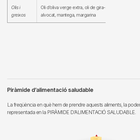
Olis i
Oli d’oliva verge extra, oli de gira-sol,
Vitamines
greixos
alvocat, mantega, margarina
liposolubl
Piràmide d’alimentació saludable
La freqüència en què hem de prendre aquests aliments, la pod
representada en la PIRÀMIDE D’ALIMENTACIÓ SALUDABLE.