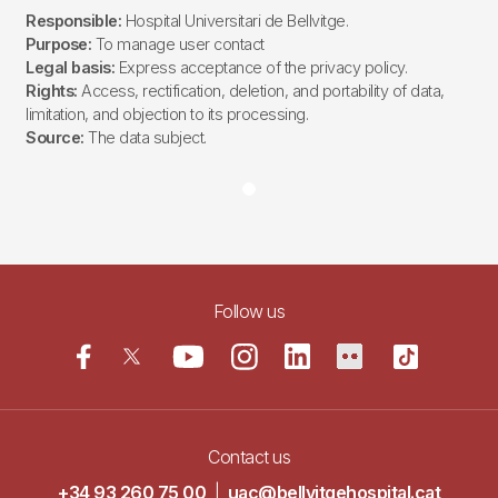
Responsible:
Hospital Universitari de Bellvitge.
Purpose:
To manage user contact
Legal basis:
Express acceptance of the privacy policy.
Rights:
Access, rectification, deletion, and portability of data,
limitation, and objection to its processing.
Source:
The data subject.
Follow us
Contact us
+34 93 260 75 00
|
uac@bellvitgehospital.cat