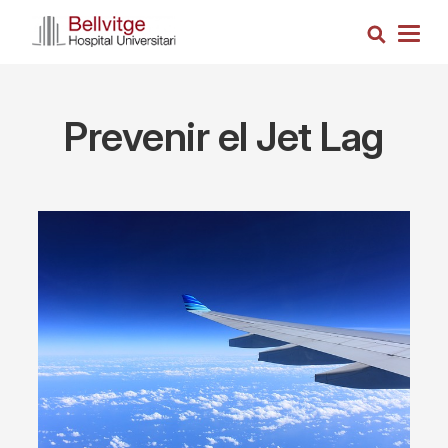
Skip
Search
to
Togg
main
navig
content
Prevenir el Jet Lag
Imagen