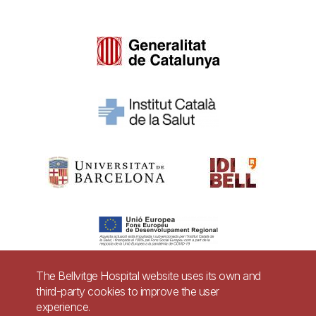
The Bellvitge Hospital website uses its own and
third-party cookies to improve the user
Pie
experience.
Contact