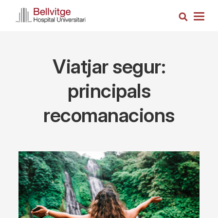
Skip
Search
to
Togg
main
navig
content
Viatjar segur:
principals
recomanacions
Imagen