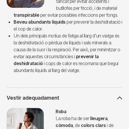
tancat per evitar accidents i
butllofes per fricció, i de material
transpirable
per evitar possibles infeccions per fongs.
Beveu abundants líquids
per prevenir la deshidratació i
el cop de calor.
Un dels principals motius de fatiga al llarg d'un viatge és
la deshidratació o pèrdua de líquids i sals minerals a
causa de la suor i la respiració. Per això, per minimitzar o
evitar aquestes circumstàncies i
prevenir la
deshidratació
i cops de calor es recomana que begui
abundants líquids al llarg del viatge.
Vestir adequadament
Imagen
Roba
La roba ha de ser
lleugera
,
còmoda
, de
colors clars
i de