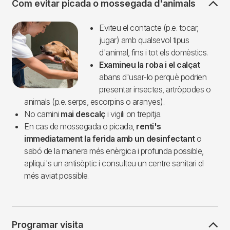
Com evitar picada o mossegada d'animals
Imagen
Eviteu el contacte (p.e. tocar,
jugar) amb qualsevol tipus
d'animal, fins i tot els domèstics.
Examineu la roba i el calçat
abans d'usar-lo perquè podrien
presentar insectes, artròpodes o
animals (p.e. serps, escorpins o aranyes).
No camini
mai descalç
i vigili on trepitja.
En cas de mossegada o picada,
renti's
immediatament la ferida
amb un desinfectant
o
sabó de la manera més enèrgica i profunda possible,
apliqui's un antisèptic i consulteu un centre sanitari el
més aviat possible.
Programar visita