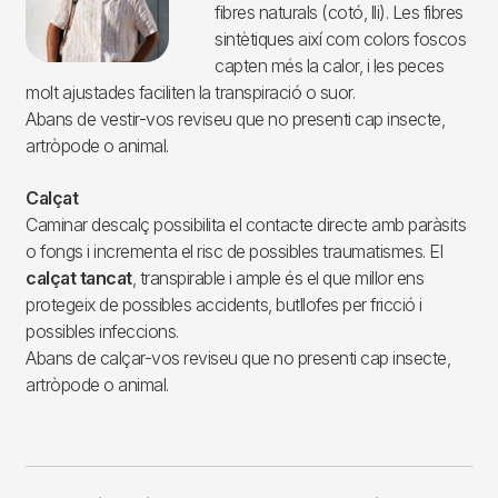
fibres naturals (cotó, lli). Les fibres
sintètiques així com colors foscos
capten més la calor, i les peces
molt ajustades faciliten la transpiració o suor.
Abans de vestir-vos reviseu que no presenti cap insecte,
artròpode o animal.
Calçat
Caminar descalç possibilita el contacte directe amb paràsits
o fongs i incrementa el risc de possibles traumatismes. El
calçat tancat
, transpirable i ample és el que millor ens
protegeix de possibles accidents, butllofes per fricció i
possibles infeccions.
Abans de calçar-vos reviseu que no presenti cap insecte,
artròpode o animal.