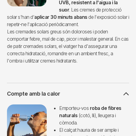
UVB, resistent a l'aigua i la
suor
. Les cremes de protecció
solar s'han d'
aplicar 30 minuts abans
de l'exposició solar i
repetir-ne l'aplicació periòdicament.
Les cremades solars greus són doloroses i poden
comportar febre, mal de cap, picor i malestar general. En cas
de patir cremades solars, el viatger ha d'assegurar una
correcta hidratació, romandre en un ambient fresc, a
l'ombra i utilitzar cremes hidratants.
Compte amb la calor
Imagen
Emporteu-vos
roba de fibres
naturals
(cotó, lli), lleugera i
còmoda.
El calçat hauria de ser ample i