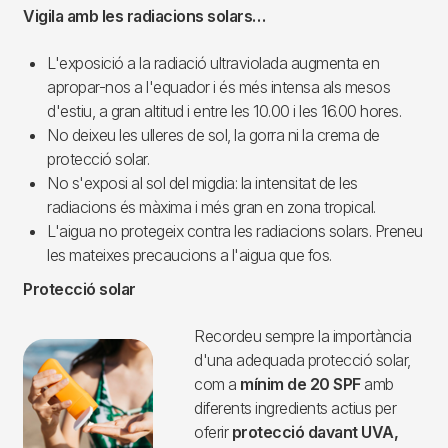
Vigila amb les radiacions solars…
L'exposició a la radiació ultraviolada augmenta en
apropar-nos a l'equador i és més intensa als mesos
d'estiu, a gran altitud i entre les 10.00 i les 16.00 hores.
No deixeu les ulleres de sol, la gorra ni la crema de
protecció solar.
No s'exposi al sol del migdia: la intensitat de les
radiacions és màxima i més gran en zona tropical.
L'aigua no protegeix contra les radiacions solars. Preneu
les mateixes precaucions a l'aigua que fos.
Protecció solar
Recordeu sempre la importància
Imagen
d'una adequada protecció solar,
com a
mínim de 20 SPF
amb
diferents ingredients actius per
oferir
protecció davant UVA,