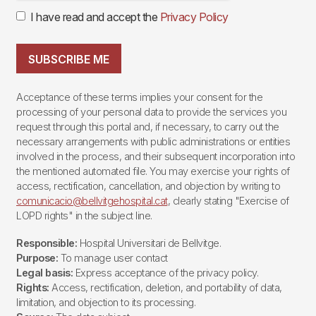
I have read and accept the
Privacy Policy
SUBSCRIBE ME
Acceptance of these terms implies your consent for the
processing of your personal data to provide the services you
request through this portal and, if necessary, to carry out the
necessary arrangements with public administrations or entities
involved in the process, and their subsequent incorporation into
the mentioned automated file. You may exercise your rights of
access, rectification, cancellation, and objection by writing to
comunicacio@bellvitgehospital.cat
, clearly stating "Exercise of
LOPD rights" in the subject line.
Responsible:
Hospital Universitari de Bellvitge.
Purpose:
To manage user contact
Legal basis:
Express acceptance of the privacy policy.
Rights:
Access, rectification, deletion, and portability of data,
limitation, and objection to its processing.