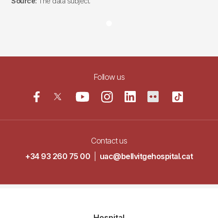
Source:
The data subject.
Follow us
Contact us
+34 93 260 75 00
|
uac@bellvitgehospital.cat
Navegació
Hospital