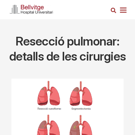
Skip
Search
to
Togg
main
navig
content
Resecció pulmonar:
detalls de les cirurgies
Imagen