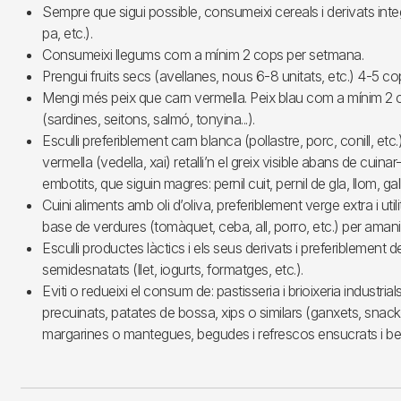
Sempre que sigui possible, consumeixi cereals i derivats integ
pa, etc.).
Consumeixi llegums com a mínim 2 cops per setmana.
Prengui fruits secs (avellanes, nous 6-8 unitats, etc.) 4-5 c
Mengi més peix que carn vermella. Peix blau com a mínim 2
(sardines, seitons, salmó, tonyina...).
Esculli preferiblement carn blanca (pollastre, porc, conill, etc.
vermella (vedella, xai) retalli’n el greix visible abans de cuinar
embotits, que siguin magres: pernil cuit, pernil de gla, llom, gall 
Cuini aliments amb oli d’oliva, preferiblement verge extra i utilit
base de verdures (tomàquet, ceba, all, porro, etc.) per amanir 
Esculli productes làctics i els seus derivats i preferiblement 
semidesnatats (llet, iogurts, formatges, etc.).
Eviti o redueixi el consum de: pastisseria i brioixeria industrial
precuinats, patates de bossa, xips o similars (ganxets, snack,
margarines o mantegues, begudes i refrescos ensucrats i b