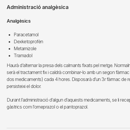
Administració analgèsica
Analgèsics
Paracetamol
Dexketoprofèn
Metamizole
Tramadol
Haurà d’alternar la presa dels calmants fixats pel metge. Norma
serà el tractament fix i caldrà combinar-lo amb un segon fàrmac 
dos medicaments) cada 4 hores. Disposarà d’un 3r fàrmac de r
persisteixi el dolor.
Durant l’administració d’algun d’aquests medicaments, se li rece
gàstrics com l’omeprazol o el pantoprazol.