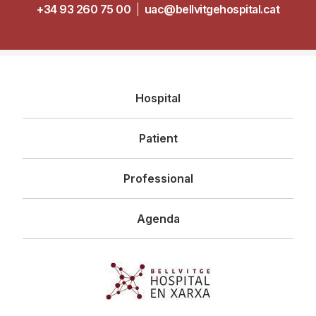
+34 93 260 75 00
|
uac@bellvitgehospital.cat
Navegació
Hospital
principal
Patient
Professional
Agenda
Imagen