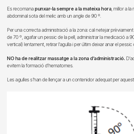
Es recomana
punxar-la sempre a la mateixa hora
, millor a la
abdominal sota del melic amb un angle de 90 º.
Per una correcta administració a la zona: cal netejar prèviament 
de 70 º, agafar un pessic de la pell, administrar la medicació a 9
vertical) lentament, retirar l’agulla i per últim deixar anar el pessic d
NO ha de realitzar massatge a la zona d’administració.
D’a
evitem la formació d’hematomes.
Les agulles s’han de llençar a un contenidor adequat per aquest 
Imagen