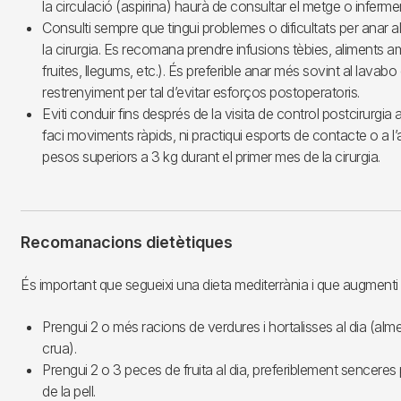
la circulació (aspirina) haurà de consultar el metge o inferm
Consulti sempre que tingui problemes o dificultats per anar 
la cirurgia. Es recomana prendre infusions tèbies, aliments a
fruites, llegums, etc.). És preferible anar més sovint al lavabo
restrenyiment per tal d’evitar esforços postoperatoris.
Eviti conduir fins després de la visita de control postcirurgi
faci moviments ràpids, ni practiqui esports de contacte o a l’a
pesos superiors a 3 kg durant el primer mes de la cirurgia.
Recomanacions dietètiques
És important que segueixi una dieta mediterrània i que augmenti 
Prengui 2 o més racions de verdures i hortalisses al dia (alm
crua).
Prengui 2 o 3 peces de fruita al dia, preferiblement senceres pe
de la pell.