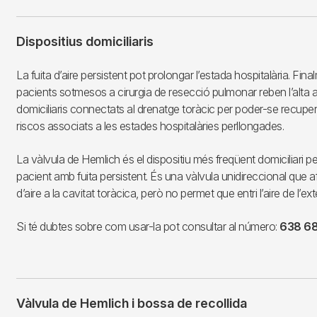
Dispositius domiciliaris
La fuita d’aire persistent pot prolongar l’estada hospitalària. Fin
pacients sotmesos a cirurgia de resecció pulmonar reben l’alta 
domiciliaris connectats al drenatge toràcic per poder-se recupera
riscos associats a les estades hospitalàries perllongades.
La vàlvula de Hemlich és el dispositiu més freqüent domiciliari pe
pacient amb fuita persistent. És una vàlvula unidireccional que af
d’aire a la cavitat toràcica, però no permet que entri l’aire de l’exte
Si té dubtes sobre com usar-la pot consultar al número:
638 68
Vàlvula de Hemlich i bossa de recollida