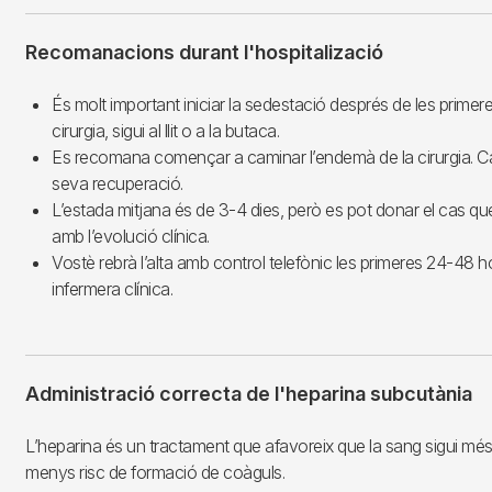
Recomanacions durant l'hospitalizació
És molt important iniciar la sedestació després de les primer
cirurgia, sigui al llit o a la butaca.
Es recomana començar a caminar l’endemà de la cirurgia. Ca
seva recuperació.
L’estada mitjana és de 3-4 dies, però es pot donar el cas que
amb l’evolució clínica.
Vostè rebrà l’alta amb control telefònic les primeres 24-48 ho
infermera clínica.
Administració correcta de l'heparina subcutània
L’heparina és un tractament que afavoreix que la sang sigui més l
menys risc de formació de coàguls.