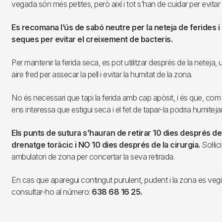
vegada són més petites, però així i tot s’han de cuidar per evitar 
Es recomana l’ús de sabó neutre per la neteja de ferides i
seques per evitar el creixement de bacteris.
Per mantenir la ferida seca, es pot utilitzar després de la netej
aire fred per assecar la pell i evitar la humitat de la zona.
No és necessari que tapi la ferida amb cap apòsit, i és que, co
ens interessa que estigui seca i el fet de tapar-la podria humitejar
Els punts de sutura s’hauran de retirar 10 dies després de 
drenatge toràcic i NO 10 dies després de la cirurgia.
Sol·lic
ambulatori de zona per concertar la seva retirada.
En cas que aparegui contingut purulent, pudent i la zona es vegi
consultar-ho al número:
638 68 16 25.