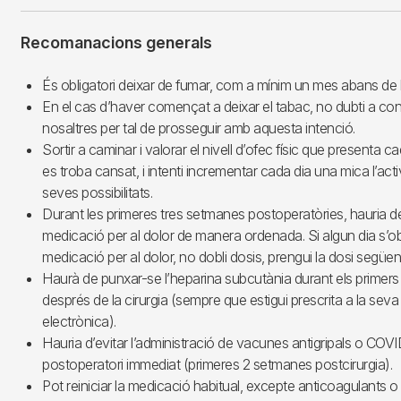
Recomanacions generals
És obligatori deixar de fumar, com a mínim un mes abans de la
En el cas d’haver començat a deixar el tabac, no dubti a co
nosaltres per tal de prosseguir amb aquesta intenció.
Sortir a caminar i valorar el nivell d’ofec físic que presenta ca
es troba cansat, i intenti incrementar cada dia una mica l’activi
seves possibilitats.
Durant les primeres tres setmanes postoperatòries, hauria de
medicació per al dolor de manera ordenada. Si algun dia s’ob
medicació per al dolor, no dobli dosis, prengui la dosi següent
Haurà de punxar-se l’heparina subcutània durant els primers
després de la cirurgia (sempre que estigui prescrita a la sev
electrònica).
Hauria d’evitar l’administració de vacunes antigripals o COVI
postoperatori immediat (primeres 2 setmanes postcirurgia).
Pot reiniciar la medicació habitual, excepte anticoagulants