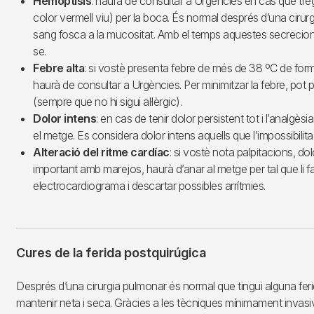
Hemoptisis
: haurà de consultar a Urgències en cas que tre
color vermell viu) per la boca. És normal després d’una cirurg
sang fosca a la mucositat. Amb el temps aquestes secrecions
se.
Febre alta
: si vostè presenta febre de més de 38 ºC de fo
haurà de consultar a Urgències. Per minimitzar la febre, pot
(sempre que no hi sigui al·lèrgic).
Dolor intens
: en cas de tenir dolor persistent tot i l’analgès
el metge. Es considera dolor intens aquells que l’impossibilita
Alteració
del ritme cardíac
: si vostè nota palpitacions, dol
important amb marejos, haurà d’anar al metge per tal que li f
electrocardiograma i descartar possibles arrítmies.
Cures de la ferida postquirúgica
Després d’una cirurgia pulmonar és normal que tingui alguna fer
mantenir neta i seca. Gràcies a les tècniques mínimament invasiv