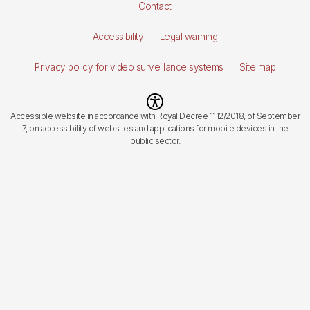
Pie
Contact
de
Accessibility
Legal warning
página
Privacy policy for video surveillance systems
Site map
Imagen
Accessible website in accordance with Royal Decree 1112/2018, of September
7, on accessibility of websites and applications for mobile devices in the
public sector.