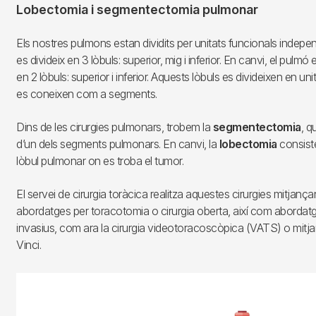
Lobectomia i segmentectomia pulmonar
Els nostres pulmons estan dividits per unitats funcionals indepe
es divideix en 3 lòbuls: superior, mig i inferior. En canvi, el pulmó
en 2 lòbuls: superior i inferior. Aquests lòbuls es divideixen en un
es coneixen com a segments.
Dins de les cirurgies pulmonars, trobem la
segmentectomia
, q
d’un dels segments pulmonars. En canvi, la
lobectomia
consist
lòbul pulmonar on es troba el tumor.
El servei de cirurgia toràcica realitza aquestes cirurgies mitjança
abordatges per toracotomia o cirurgia oberta, així com aborda
invasius, com ara la cirurgia videotoracoscòpica (VATS) o mitj
Vinci.
Imagen