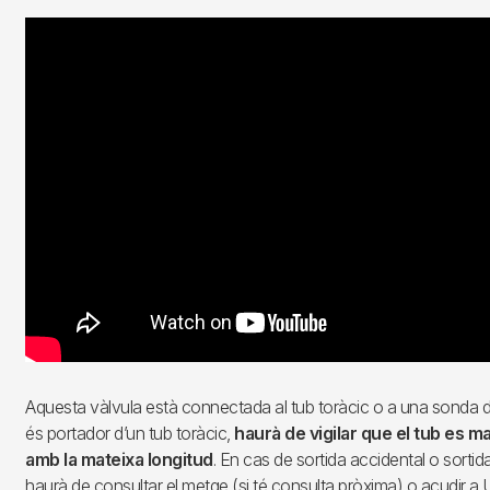
Aquesta vàlvula està connectada al tub toràcic o a una sonda de
és portador d’un tub toràcic,
haurà de vigilar que el tub es 
amb la mateixa longitud
. En cas de sortida accidental o sortida
haurà de consultar el metge (si té consulta pròxima) o acudir a 