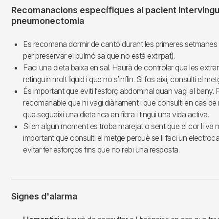
Recomanacions específiques al pacient intervingu
pneumonectomia
Es recomana dormir de cantó durant les primeres setmanes 
per preservar el pulmó sa que no està extirpat).
Faci una dieta baixa en sal. Haurà de controlar que les extrem
retinguin molt líquid i que no s’inflin. Si fos així, consulti el met
És important que eviti l’esforç abdominal quan vagi al bany. P
recomanable que hi vagi diàriament i que consulti en cas de 
que segueixi una dieta rica en fibra i tingui una vida activa.
Si en algun moment es troba marejat o sent que el cor li va m
important que consulti el metge perquè se li faci un electroca
evitar fer esforços fins que no rebi una resposta.
Signes d'alarma