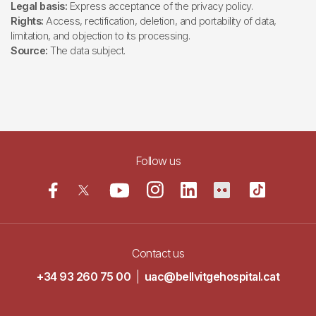
Legal basis:
Express acceptance of the privacy policy.
Rights:
Access, rectification, deletion, and portability of data,
limitation, and objection to its processing.
Source:
The data subject.
Follow us
Contact us
+34 93 260 75 00
|
uac@bellvitgehospital.cat