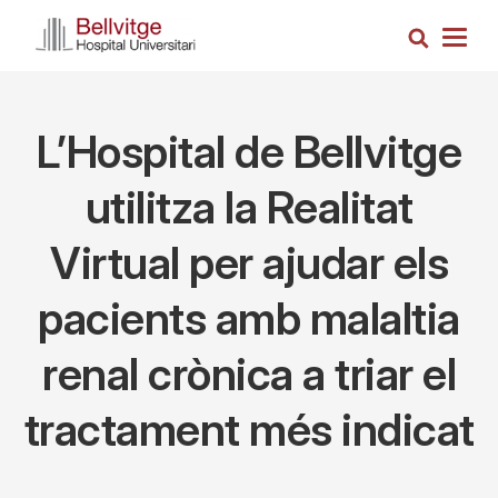
Skip
Search
to
Togg
main
navig
content
L’Hospital de Bellvitge
utilitza la Realitat
Virtual per ajudar els
pacients amb malaltia
renal crònica a triar el
tractament més indicat