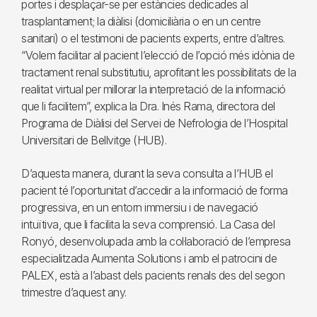
portes i desplaçar-se per estàncies dedicades al
trasplantament; la diàlisi (domiciliària o en un centre
sanitari) o el testimoni de pacients experts, entre d’altres.
“Volem facilitar al pacient l’elecció de l’opció més idònia de
tractament renal substitutiu, aprofitant les possibilitats de la
realitat virtual per millorar la interpretació de la informació
que li facilitem”, explica la Dra. Inés Rama, directora del
Programa de Diàlisi del Servei de Nefrologia de l’Hospital
Universitari de Bellvitge (HUB).
D’aquesta manera, durant la seva consulta a l’HUB el
pacient té l’oportunitat d’accedir a la informació de forma
progressiva, en un entorn immersiu i de navegació
intuïtiva, que li facilita la seva comprensió. La Casa del
Ronyó, desenvolupada amb la col·laboració de l’empresa
especialitzada Aumenta Solutions i amb el patrocini de
PALEX, està a l’abast dels pacients renals des del segon
trimestre d’aquest any.