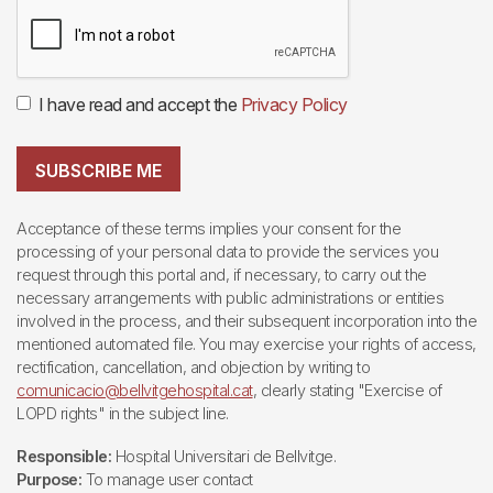
I have read and accept the
Privacy Policy
SUBSCRIBE ME
Acceptance of these terms implies your consent for the
processing of your personal data to provide the services you
request through this portal and, if necessary, to carry out the
necessary arrangements with public administrations or entities
involved in the process, and their subsequent incorporation into the
mentioned automated file. You may exercise your rights of access,
rectification, cancellation, and objection by writing to
comunicacio@bellvitgehospital.cat
, clearly stating "Exercise of
LOPD rights" in the subject line.
Responsible:
Hospital Universitari de Bellvitge.
Purpose:
To manage user contact