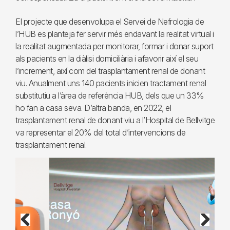
El projecte que desenvolupa el Servei de Nefrologia de
l’HUB es planteja fer servir més endavant la realitat virtual i
la realitat augmentada per monitorar, formar i donar suport
als pacients en la diàlisi domiciliària i afavorir així el seu
l’increment, així com del trasplantament renal de donant
viu. Anualment uns 140 pacients inicien tractament renal
substitutiu a l’àrea de referència HUB, dels que un 33%
ho fan a casa seva. D’altra banda, en 2022, el
trasplantament renal de donant viu a l’Hospital de Bellvitge
va representar el 20% del total d’intervencions de
trasplantament renal.