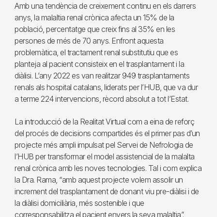
Amb una tendència de creixement continu en els darrers
anys, la malaltia renal crònica afecta un 15% de la
població, percentatge que creix fins al 35% en les
persones de més de 70 anys. Enfront aquesta
problemàtica, el tractament renal substitutiu que es
planteja al pacient consisteix en el trasplantament i la
diàlisi. L’any 2022 es van realitzar 949 trasplantaments
renals als hospital catalans, liderats per l’HUB, que va dur
a terme 224 intervencions, rècord absolut a tot l’Estat.
La introducció de la Realitat Virtual com a eina de reforç
del procés de decisions compartides és el primer pas d’un
projecte més ampli impulsat pel Servei de Nefrologia de
l’HUB per transformar el model assistencial de la malalta
renal crònica amb les noves tecnologies. Tal i com explica
la Dra. Rama, “amb aquest projecte volem assolir un
increment del trasplantament de donant viu pre-diàlisi i de
la diàlisi domiciliària, més sostenible i que
corresponsabilitza el pacient envers la seva malaltia”.