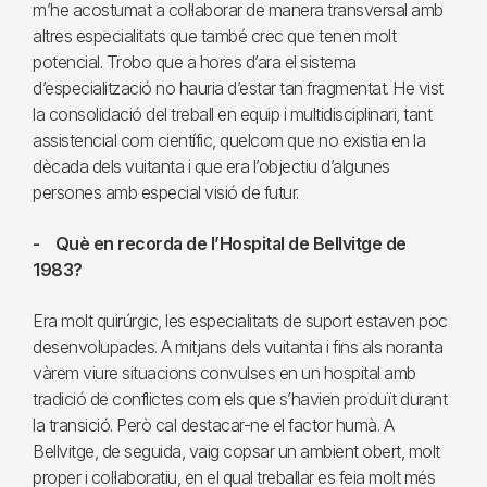
m’he acostumat a col·laborar de manera transversal amb
altres especialitats que també crec que tenen molt
potencial. Trobo que a hores d’ara el sistema
d’especialització no hauria d’estar tan fragmentat. He vist
la consolidació del treball en equip i multidisciplinari, tant
assistencial com científic, quelcom que no existia en la
dècada dels vuitanta i que era l’objectiu d’algunes
persones amb especial visió de futur.
- Què en recorda de l’Hospital de Bellvitge de
1983?
Era molt quirúrgic, les especialitats de suport estaven poc
desenvolupades. A mitjans dels vuitanta i fins als noranta
vàrem viure situacions convulses en un hospital amb
tradició de conflictes com els que s’havien produït durant
la transició. Però cal destacar-ne el factor humà. A
Bellvitge, de seguida, vaig copsar un ambient obert, molt
proper i col·laboratiu, en el qual treballar es feia molt més