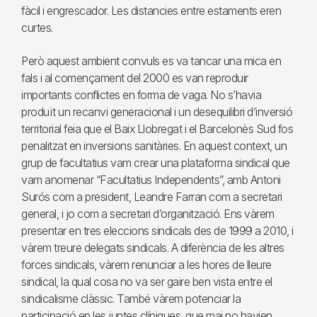
fàcil i engrescador. Les distancies entre estaments eren
curtes.
Però aquest ambient convuls es va tancar una mica en
fals i al començament del 2000 es van reproduir
importants conflictes en forma de vaga. No s’havia
produït un recanvi generacional i un desequilibri d’inversió
territorial feia que el Baix Llobregat i el Barcelonès Sud fos
penalitzat en inversions sanitàries. En aquest context, un
grup de facultatius vam crear una plataforma sindical que
vam anomenar “Facultatius Independents”, amb Antoni
Surós com a president, Leandre Farran com a secretari
general, i jo com a secretari d’organització. Ens vàrem
presentar en tres eleccions sindicals des de 1999 a 2010, i
vàrem treure delegats sindicals. A diferència de les altres
forces sindicals, vàrem renunciar a les hores de lleure
sindical, la qual cosa no va ser gaire ben vista entre el
sindicalisme clàssic. També vàrem potenciar la
participació en les juntes clíniques, que mai no havien