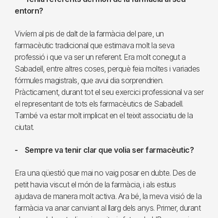
entorn?
Vivíem al pis de dalt de la farmàcia del pare, un
farmacèutic tradicional que estimava molt la seva
professió i que va ser un referent. Era molt conegut a
Sabadell, entre altres coses, perquè feia moltes i variades
fórmules magistrals, que avui dia sorprendrien.
Pràcticament, durant tot el seu exercici professional va ser
el representant de tots els farmacèutics de Sabadell.
També va estar molt implicat en el teixit associatiu de la
ciutat.
- Sempre va tenir clar que volia ser farmacèutic?
Era una qüestió que mai no vaig posar en dubte. Des de
petit havia viscut el món de la farmàcia, i als estius
ajudava de manera molt activa. Ara bé, la meva visió de la
farmàcia va anar canviant al llarg dels anys. Primer, durant