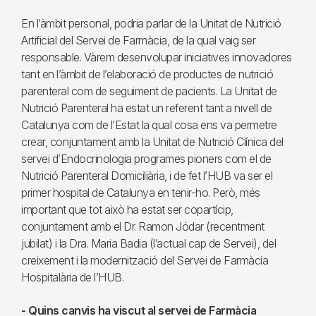
En l’àmbit personal, podria parlar de la Unitat de Nutrició
Artificial del Servei de Farmàcia, de la qual vaig ser
responsable. Vàrem desenvolupar iniciatives innovadores
tant en l’àmbit de l’elaboració de productes de nutrició
parenteral com de seguiment de pacients. La Unitat de
Nutrició Parenteral ha estat un referent tant a nivell de
Catalunya com de l’Estat la qual cosa ens va permetre
crear, conjuntament amb la Unitat de Nutrició Clínica del
servei d’Endocrinologia programes pioners com el de
Nutrició Parenteral Domiciliària, i de fet l’HUB va ser el
primer hospital de Catalunya en tenir-ho. Però, més
important que tot això ha estat ser copartícip,
conjuntament amb el Dr. Ramon Jódar (recentment
jubilat) i la Dra. Maria Badia (l’actual cap de Servei), del
creixement i la modernització del Servei de Farmàcia
Hospitalària de l’HUB.
- Quins canvis ha viscut al servei de Farmàcia