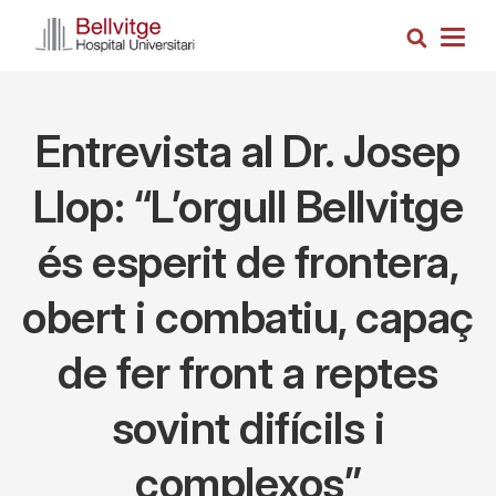
Skip
Search
to
Togg
main
navig
content
Entrevista al Dr. Josep
Llop: “L’orgull Bellvitge
és esperit de frontera,
obert i combatiu, capaç
de fer front a reptes
sovint difícils i
complexos”