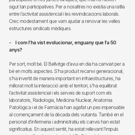
sigut tan participatives. Per a nosaltres no existia una ratlla
entre l’activitat assistencial i les reivindicacions laborals.
Crec modestament que vam ajudar a renovar les velles
estructures sindicals mèdiques.
- I com l’ha vist evolucionar, enguany que fa 50
anys?
Per sort, molt bé. El Bellvitge d’avui en dia ha canviat per a
bé en molts aspectes. S’ha produït recanvi generacional,
s’ha invertit de manera important en infraestructures, ha
millorat molt la interacció amb el territori, s’ha equilibrat
l’activitat assistencial i els serveis de suport com els
laboratoris, Radiologia, Medicina Nuclear, Anatomia
Patològica i el de Farmàcia han agafat un pes impensable
al començament de la dècada dels vuitanta. També en el
personal d’infermeria i administratiu els canvis han estat
significatius. En aquest sentit, ha estat rellevant l’impuls