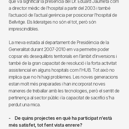
que va significar la presència del Dr. Eduard Jaurrieta com
a director mèdic de l’hospital a partir del 2003 i també
l’actuació de l’actual gerència per posicionar l’hospital de
Bellvitge. Els lideratges no són el tot, però són
imprescindibles.
La meva estada al departament de Presidència de la
Generalitat durant 2007-2010 em va permetre poder
copsar els desequilibris territorials en l’àmbit d’inversions i
també de la gran capacitat de resolució i la forta activitat
assistencial en alguns hospitals com l’HUB. Tot això no
implica que no hi hagi problemes. Les noves generacions
estan molt més preparades i han incorporat noves
maneres de treballar amb les tecnologies, però el sentit de
pertinença al sector públic i la capacitat de sacrifici s’ha
perdut una mica.
- De quins projectes en què ha participat n’està
més satisfet, tot fent vista enrere?