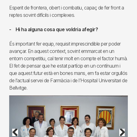
Esperit de frontera, obert i combatiu, capaç de fer front a
reptes sovint difícils i complexes.
- Hi ha alguna cosa que voldria afegir?
És important fer equip, requisit imprescindible per poder
avançar. En aquest context, sovint emmarcat en un
entorn competitiu, cal tenir molt en compte el factor humà.
El fet de pensar que he estat partícip en un contínuum i
que aquest futur està en bones mans, em fa estar orgullós
de l’actual servei de Farmàcia i de l’Hospital Universitari de
Bellvitge.