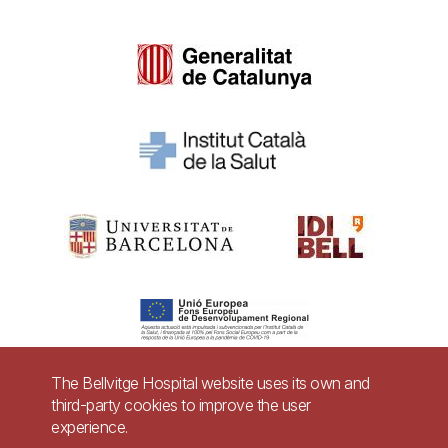
The Bellvitge Hospital website uses its own and
third-party cookies to improve the user
Pie
experience.
Contact