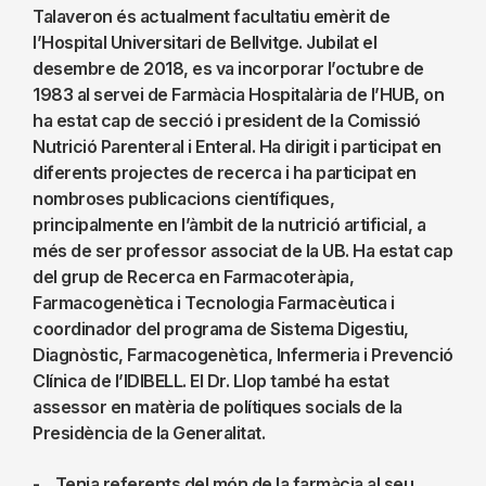
Talaveron és actualment facultatiu emèrit de
l’Hospital Universitari de Bellvitge. Jubilat el
desembre de 2018, es va incorporar l’octubre de
1983 al servei de Farmàcia Hospitalària de l’HUB, on
ha estat cap de secció i president de la Comissió
Nutrició Parenteral i Enteral. Ha dirigit i participat en
diferents projectes de recerca i ha participat en
nombroses publicacions científiques,
principalmente en l’àmbit de la nutrició artificial, a
més de ser professor associat de la UB. Ha estat cap
del grup de Recerca en Farmacoteràpia,
Farmacogenètica i Tecnologia Farmacèutica i
coordinador del programa de Sistema Digestiu,
Diagnòstic, Farmacogenètica, Infermeria i Prevenció
Clínica de l’IDIBELL. El Dr. Llop també ha estat
assessor en matèria de polítiques socials de la
Presidència de la Generalitat.
- Tenia referents del món de la farmàcia al seu