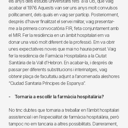
els anys dels estudis universitaris fets a la UB, que vaig
acabar el 1976. Aquests van ser uns anys molt convulsos
políticament, dels quals en vaig ser partícip. Posteriorment,
després d’haver finalitzat el servei militar, vaig presentar-
me a la primera convocatòria FIR, feta conjuntament amb
el MIR. Fer la residència en un àmbit hospitalari em va
donar una visió molt diferent de la professió. Em va obrir
unes expectatives noves que mai no hauria pensat. Vaig
fer la residència de Farmàcia Hospitalària a la Ciutat
Sanitària de la Vall d’Hebron. En acabar-la, i després de
passar per diferents substitucions i interinatges, vaig
obtenir plaça de facultatiu adjunt a l’anomenada aleshores
“Ciudad Sanitaria Príncipes de Espanya”.
- Tornaria a escollir la farmàcia hospitalària?
No tinc dubtes que tornaria a treballar en l’àmbit hospitalari
assistencial i en l’especialitat de farmàcia hospitalària, però
tampoc no em tancaria a altres possibilitats. Darrerament,