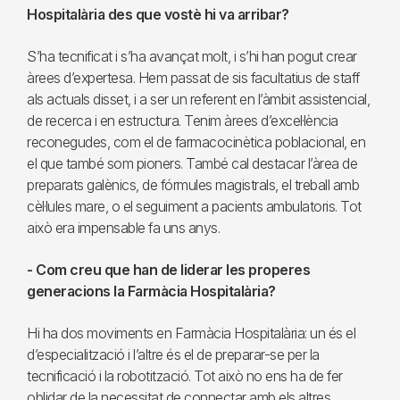
Hospitalària des que vostè hi va arribar?
S’ha tecnificat i s’ha avançat molt, i s’hi han pogut crear
àrees d’expertesa. Hem passat de sis facultatius de staff
als actuals disset, i a ser un referent en l’àmbit assistencial,
de recerca i en estructura. Tenim àrees d’excel·lència
reconegudes, com el de farmacocinètica poblacional, en
el que també som pioners. També cal destacar l’àrea de
preparats galènics, de fórmules magistrals, el treball amb
cèl·lules mare, o el seguiment a pacients ambulatoris. Tot
això era impensable fa uns anys.
- Com creu que han de liderar les properes
generacions la Farmàcia Hospitalària?
Hi ha dos moviments en Farmàcia Hospitalària: un és el
d’especialització i l’altre és el de preparar-se per la
tecnificació i la robotització. Tot això no ens ha de fer
oblidar de la necessitat de connectar amb els altres