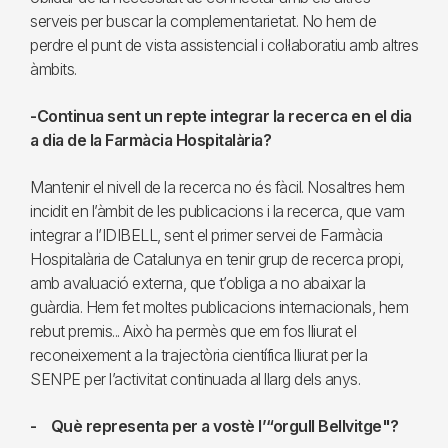
serveis per buscar la complementarietat. No hem de
perdre el punt de vista assistencial i col·laboratiu amb altres
àmbits.
-Continua sent un repte integrar la recerca en el dia
a dia de la Farmàcia Hospitalària?
Mantenir el nivell de la recerca no és fàcil. Nosaltres hem
incidit en l’àmbit de les publicacions i la recerca, que vam
integrar a l’IDIBELL, sent el primer servei de Farmàcia
Hospitalària de Catalunya en tenir grup de recerca propi,
amb avaluació externa, que t’obliga a no abaixar la
guàrdia. Hem fet moltes publicacions internacionals, hem
rebut premis... Això ha permès que em fos lliurat el
reconeixement a la trajectòria científica lliurat per la
SENPE per l’activitat continuada al llarg dels anys.
- Què representa per a vostè l’“orgull Bellvitge"?