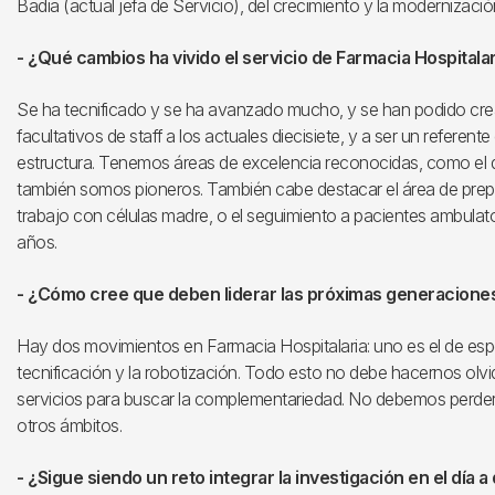
Badia (actual jefa de Servicio), del crecimiento y la modernizaci
- ¿Qué cambios ha vivido el servicio de Farmacia Hospitala
Se ha tecnificado y se ha avanzado mucho, y se han podido cre
facultativos de staff a los actuales diecisiete, y a ser un referent
estructura. Tenemos áreas de excelencia reconocidas, como el d
también somos pioneros. También cabe destacar el área de prepa
trabajo con células madre, o el seguimiento a pacientes ambula
años.
- ¿Cómo cree que deben liderar las próximas generaciones 
Hay dos movimientos en Farmacia Hospitalaria: uno es el de especi
tecnificación y la robotización. Todo esto no debe hacernos olv
servicios para buscar la complementariedad. No debemos perder e
otros ámbitos.
- ¿Sigue siendo un reto integrar la investigación en el día a