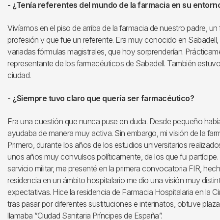
- ¿Tenía referentes del mundo de la farmacia en su entorn
Vivíamos en el piso de arriba de la farmacia de nuestro padre, 
profesión y que fue un referente. Era muy conocido en Sabadell
variadas fórmulas magistrales, que hoy sorprenderían. Prácticame
representante de los farmacéuticos de Sabadell. También estuvo 
ciudad.
- ¿Siempre tuvo claro que quería ser farmacéutico?
Era una cuestión que nunca puse en duda. Desde pequeño había 
ayudaba de manera muy activa. Sin embargo, mi visión de la farm
Primero, durante los años de los estudios universitarios realizad
unos años muy convulsos políticamente, de los que fui partícipe.
servicio militar, me presenté en la primera convocatoria FIR, he
residencia en un ámbito hospitalario me dio una visión muy distin
expectativas. Hice la residencia de Farmacia Hospitalaria en la Ciu
tras pasar por diferentes sustituciones e interinatos, obtuve plaz
llamaba “Ciudad Sanitaria Príncipes de España”.