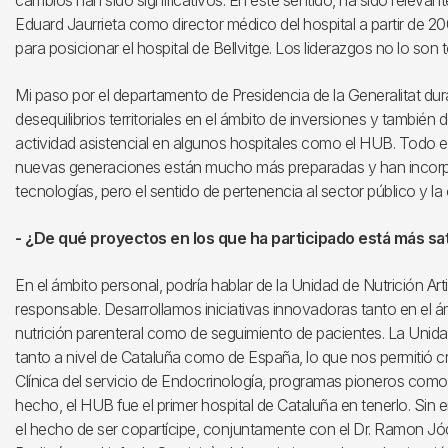
cambios han sido significativos. En este sentido, ha sido relevante
Eduard Jaurrieta como director médico del hospital a partir de 20
para posicionar el hospital de Bellvitge. Los liderazgos no lo son
Mi paso por el departamento de Presidencia de la Generalitat du
desequilibrios territoriales en el ámbito de inversiones y también 
actividad asistencial en algunos hospitales como el HUB. Todo 
nuevas generaciones están mucho más preparadas y han incorpo
tecnologías, pero el sentido de pertenencia al sector público y la
- ¿De qué proyectos en los que ha participado está más sat
En el ámbito personal, podría hablar de la Unidad de Nutrición Artif
responsable. Desarrollamos iniciativas innovadoras tanto en el 
nutrición parenteral como de seguimiento de pacientes. La Unidad
tanto a nivel de Cataluña como de España, lo que nos permitió c
Clínica del servicio de Endocrinología, programas pioneros como e
hecho, el HUB fue el primer hospital de Cataluña en tenerlo. Si
el hecho de ser copartícipe, conjuntamente con el Dr. Ramon Jóda