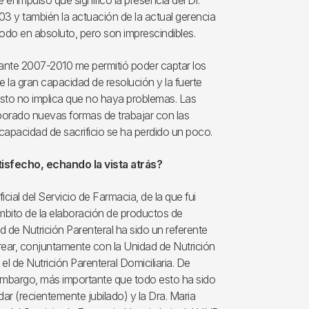
 el impulso que significó la presencia del Dr.
03 y también la actuación de la actual gerencia
 todo en absoluto, pero son imprescindibles.
rante 2007-2010 me permitió poder captar los
de la gran capacidad de resolución y la fuerte
esto no implica que no haya problemas. Las
rado nuevas formas de trabajar con las
 capacidad de sacrificio se ha perdido un poco.
isfecho, echando la vista atrás?
icial del Servicio de Farmacia, de la que fui
ámbito de la elaboración de productos de
 de Nutrición Parenteral ha sido un referente
rear, conjuntamente con la Unidad de Nutrición
l de Nutrición Parenteral Domiciliaria. De
n embargo, más importante que todo esto ha sido
r (recientemente jubilado) y la Dra. Maria