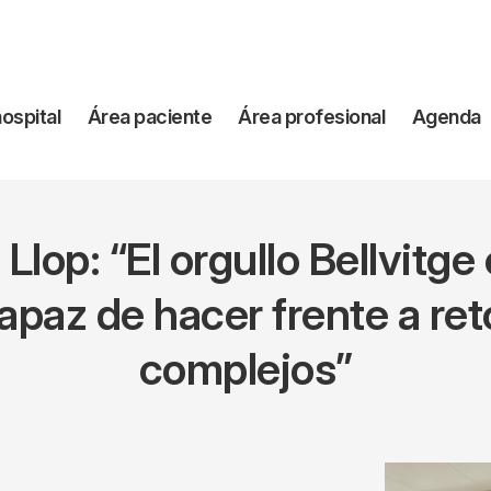
vegación
hospital
Área paciente
Área profesional
Agenda
incipal
 Llop: “El orgullo Bellvitge 
apaz de hacer frente a ret
complejos”