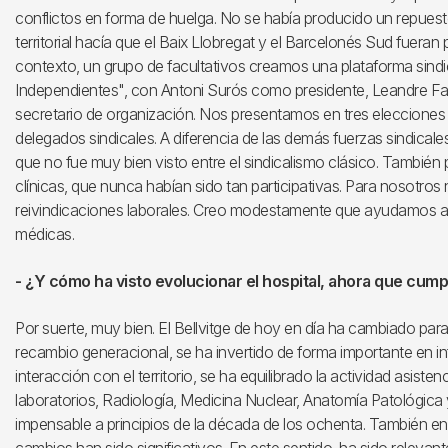
conflictos en forma de huelga. No se había producido un repuesto
territorial hacía que el Baix Llobregat y el Barcelonés Sud fueran
contexto, un grupo de facultativos creamos una plataforma sind
Independientes", con Antoni Surós como presidente, Leandre Fa
secretario de organización. Nos presentamos en tres elecciones
delegados sindicales. A diferencia de las demás fuerzas sindicales
que no fue muy bien visto entre el sindicalismo clásico. También 
clínicas, que nunca habían sido tan participativas. Para nosotros no 
reivindicaciones laborales. Creo modestamente que ayudamos a re
médicas.
- ¿Y cómo ha visto evolucionar el hospital, ahora que cum
Por suerte, muy bien. El Bellvitge de hoy en día ha cambiado pa
recambio generacional, se ha invertido de forma importante en i
interacción con el territorio, se ha equilibrado la actividad asist
laboratorios, Radiología, Medicina Nuclear, Anatomía Patológic
impensable a principios de la década de los ochenta. También en 