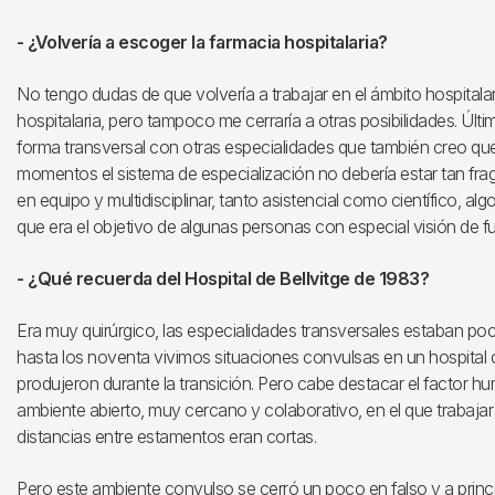
- ¿Volvería a escoger la farmacia hospitalaria?
No tengo dudas de que volvería a trabajar en el ámbito hospitalar
hospitalaria, pero tampoco me cerraría a otras posibilidades. Ú
forma transversal con otras especialidades que también creo qu
momentos el sistema de especialización no debería estar tan frag
en equipo y multidisciplinar, tanto asistencial como científico, al
que era el objetivo de algunas personas con especial visión de fu
- ¿Qué recuerda del Hospital de Bellvitge de 1983?
Era muy quirúrgico, las especialidades transversales estaban po
hasta los noventa vivimos situaciones convulsas en un hospital 
produjeron durante la transición. Pero cabe destacar el factor h
ambiente abierto, muy cercano y colaborativo, en el que trabajar
distancias entre estamentos eran cortas.
Pero este ambiente convulso se cerró un poco en falso y a prin