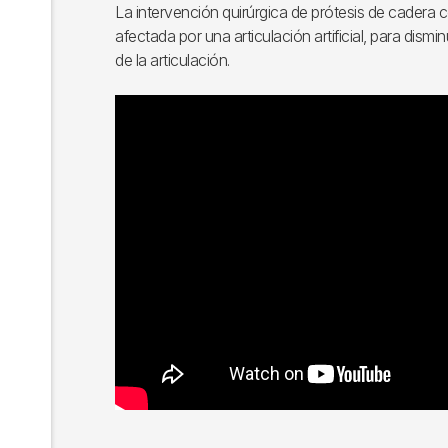
La intervención quirúrgica de prótesis de cadera con
afectada por una articulación artificial, para dismin
de la articulación.