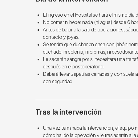
El ingreso en el Hospital se hará el mismo día d
No comer ni beber nada (ni agua) desde 6 hora
Antes de bajar a la sala de operaciones, sáques
contacto y joyas.
Se tendrá que duchar en casa con jabón nor
duchado: ni colonia, ni cremas, ni desodorante 
Le sacarán sangre por si necesitara una transf
después en el postoperatorio.
Deberá llevar zapatillas cerradas y con suela 
con seguridad.
Tras la intervención
Una vez terminada la intervención, el equipo m
cómo ha ido la operación y le trasladarán a la