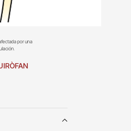
 afectada por una
culación.
UIRÒFAN