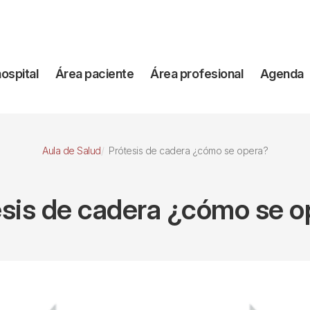
vegación
hospital
Área paciente
Área profesional
Agenda
incipal
Aula de Salud
Prótesis de cadera ¿cómo se opera?
esis de cadera ¿cómo se o